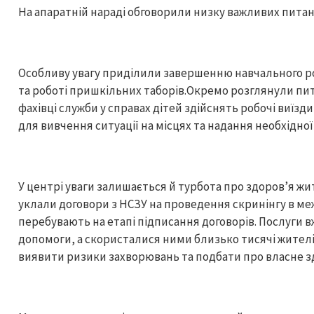
На апаратній нараді обговорили низку важливих питан
Особливу увагу приділили завершенню навчального рок
та роботі пришкільних таборів.Окремо розглянули пи
фахівці служби у справах дітей здійснять робочі виїзд
для вивчення ситуації на місцях та надання необхідно
У центрі уваги залишається й турбота про здоров’я жи
уклали договори з НСЗУ на проведення скринінгу в ме
перебувають на етапі підписання договорів. Послуги в
допомоги, а скористалися ними близько тисячі жителі
виявити ризики захворювань та подбати про власне з