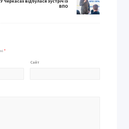
У Черкасах відбулася зустріч із
ВПО
ені
*
Сайт