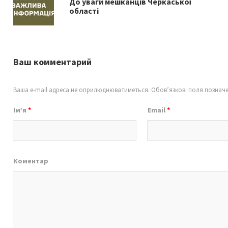
До уваги мешканців Черкаської
k
області
Ваш комментарий
Ваша e-mail адреса не оприлюднюватиметься.
Обов’язкові поля познач
Ім’я
*
Email
*
Коментар