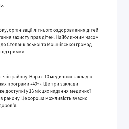
ь.
у, організації літнього оздоровлення дітей
тання захисту прав дітей. Найближчим часом
и до Степанківської та Мошнівської громад
ї підтримки.
телів району. Наразі 10 медичних закладів
жах програми «40+». Ще три заклади
же доступні у 18 місцях надання медичної
в району. Це хороша можливість вчасно
доров’я.