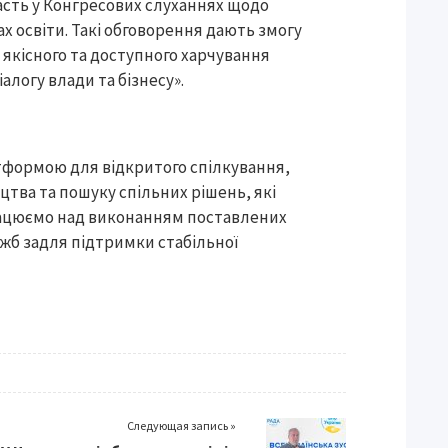
асть у Конгресових слуханнях щодо
ах освіти. Такі обговорення дають змогу
якісного та доступного харчування
алогу влади та бізнесу».
формою для відкритого спілкування,
тва та пошуку спільних рішень, які
рацюємо над виконанням поставлених
жб задля підтримки стабільної
Следующая запись »