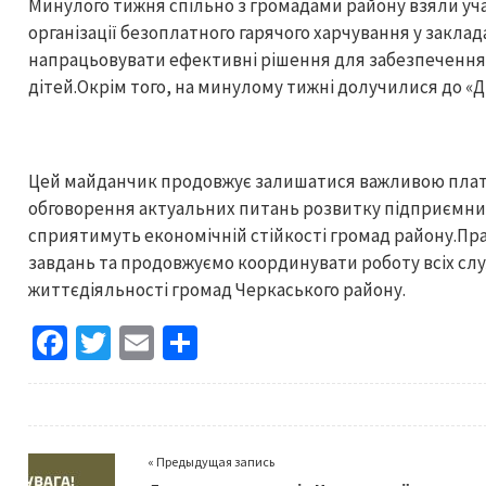
Минулого тижня спільно з громадами району взяли уч
організації безоплатного гарячого харчування у заклад
напрацьовувати ефективні рішення для забезпечення 
дітей.Окрім того, на минулому тижні долучилися до «Ді
Цей майданчик продовжує залишатися важливою плат
обговорення актуальних питань розвитку підприємниц
сприятимуть економічній стійкості громад району.П
завдань та продовжуємо координувати роботу всіх слу
життєдіяльності громад Черкаського району.
Fa
T
E
S
ce
wi
m
h
b
tt
ai
ar
o
er
l
e
« Предыдущая запись
o