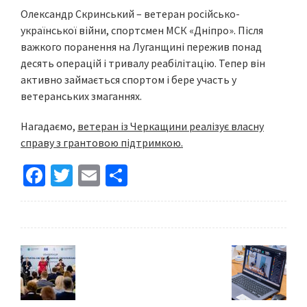
Олександр Скринський – ветеран російсько-
української війни, спортсмен МСК «Дніпро». Після
важкого поранення на Луганщині пережив понад
десять операцій і тривалу реабілітацію. Тепер він
активно займається спортом і бере участь у
ветеранських змаганнях.
Нагадаємо,
ветеран із Черкащини реалізує власну
справу з грантовою підтримкою.
Fa
T
E
S
ce
wi
m
h
b
tt
ai
ar
o
er
l
e
o
k