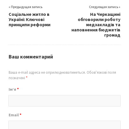
« Предыдущая запись
Следующая запись »
Соціальне житло в
На Черкащині
Україні: Ключові
обговорили роботу
принципи реформи
медзакладів та
наповнення бюджетів
громад
Ваш комментарий
Ваша e-mail адреса не оприлюднюватиметься.
Обов’язкові поля
позначені
*
Ім’я
*
Email
*