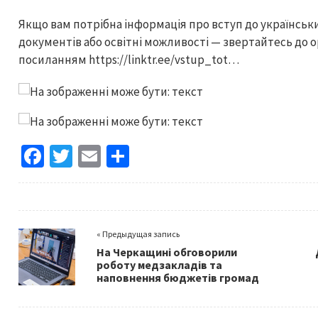
Якщо вам потрібна інформація про вступ до українськ
документів або освітні можливості — звертайтесь до о
посиланням https://linktr.ee/vstup_tot…
Fa
T
E
S
ce
wi
m
h
b
tt
ai
ar
o
er
l
e
« Предыдущая запись
o
На Черкащині обговорили
k
роботу медзакладів та
наповнення бюджетів громад