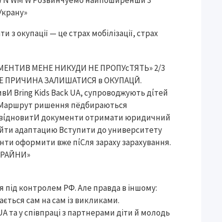
ти з окупації — це страх мобілізації, страх
 під контролем РФ. Але правда в іншому:
ється сам на сам із викликами.
UA та у співпраці з партнерами діти й молодь