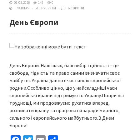
09.05.2026
149
0
ГЛАВНАЯ
→
БЕЗ РУБРИКИ
→
ДЕНЬ ЄВРОПИ
День Європи
День Європи. Наш шлях, наш вибір і цінності – це
свобода, гідність та право самим визначати своє
майбутнє.Україна давно є частиною європейської
родини.Особливо цінно, що у найскладніші часи
європейські країни підтримують Україну.Попри всі
труднощі, ми продовжуємо рухатися вперед,
розвивати країну та працювати заради мирного,
сильного і європейського майбутнього.З Днем
Європи!