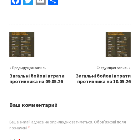
Fa
T
E
S
ce
wi
m
h
b
tt
ai
ar
o
er
l
e
o
k
« Предыдущая запись
Следующая запись »
Загальні бойові втрати
Загальні бойові втрати
противника на 09.05.26
противника на 10.05.26
Ваш комментарий
Ваша e-mail адреса не оприлюднюватиметься.
Обов’язкові поля
позначені
*