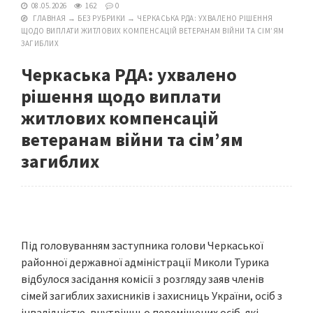
08.05.2026
162
0
ГЛАВНАЯ
→
БЕЗ РУБРИКИ
→
ЧЕРКАСЬКА РДА: УХВАЛЕНО РІШЕННЯ
ЩОДО ВИПЛАТИ ЖИТЛОВИХ КОМПЕНСАЦІЙ ВЕТЕРАНАМ ВІЙНИ ТА СІМ’ЯМ
ЗАГИБЛИХ
Черкаська РДА: ухвалено
рішення щодо виплати
житлових компенсацій
ветеранам війни та сім’ям
загиблих
Під головуванням заступника голови Черкаської
районної державної адміністрації Миколи Турика
відбулося засідання комісії з розгляду заяв членів
сімей загиблих захисників і захисниць України, осіб з
інвалідністю, внутрішньо переміщених осіб, які