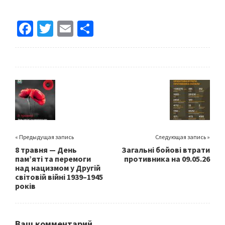
Fa
T
E
S
ce
wi
m
h
b
tt
ai
ar
o
er
l
e
o
k
« Предыдущая запись
Следующая запись »
8 травня — День
Загальні бойові втрати
пам’яті та перемоги
противника на 09.05.26
над нацизмом у Другій
світовій війні 1939–1945
років
Ваш комментарий