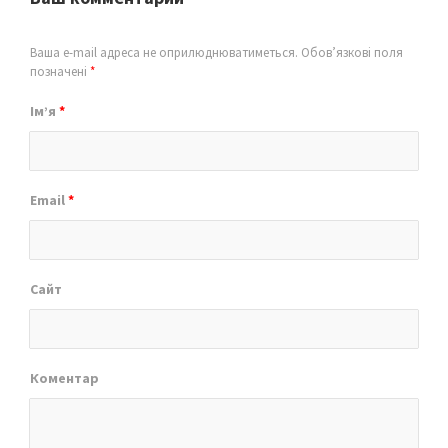
Ваша e-mail адреса не оприлюднюватиметься.
Обов’язкові поля
позначені
*
Ім’я
*
Email
*
Сайт
Коментар