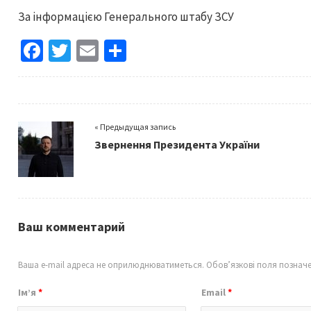
За інформацією Генерального штабу ЗСУ
Fa
T
E
S
ce
wi
m
h
b
tt
ai
ar
o
er
l
e
« Предыдущая запись
o
Звернення Президента України
k
Ваш комментарий
Ваша e-mail адреса не оприлюднюватиметься.
Обов’язкові поля познач
Ім’я
*
Email
*