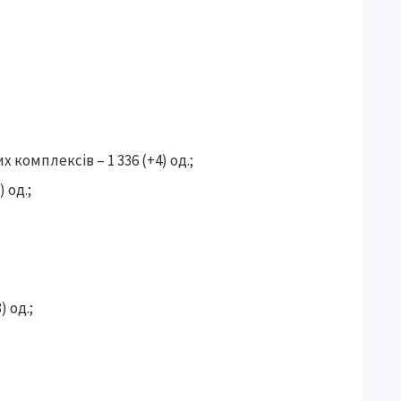
 комплексів – 1 336 (+4) од.;
 од.;
 од.;