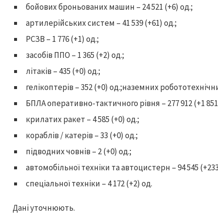
бойових броньованих машин – 24 521 (+6) од.;
артилерійських систем – 41 539 (+61) од.;
РСЗВ – 1 776 (+1) од.;
засобів ППО – 1 365 (+2) од.;
літаків – 435 (+0) од.;
гелікоптерів – 352 (+0) од.;наземних робототехнічних
БПЛА оперативно-тактичного рівня – 277 912 (+1 851)
крилатих ракет – 4 585 (+0) од.;
кораблів / катерів – 33 (+0) од.;
підводних човнів – 2 (+0) од.;
автомобільної техніки та автоцистерн – 94 545 (+233)
спеціальної техніки – 4 172 (+2) од.
Дані уточнюють.