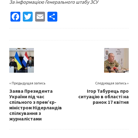
За інформацією Генерального штабу ЗСУ
Fa
T
E
S
ce
wi
m
h
b
tt
ai
ar
o
er
l
e
o
k
« Предыдущая запись
Следующая запись »
Заява Президента
Ігор Табурець про
України під час
ситуацію в області на
спільного з прем’єр-
ранок 17 квітня
міністром Нідерландів
спілкування з
журналістами