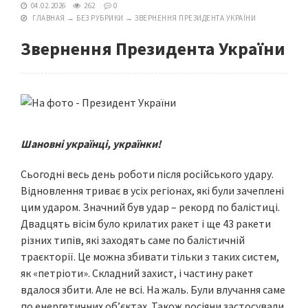
04.02.2026
262
0
ГЛАВНАЯ
→
БЕЗ РУБРИКИ
→
ЗВЕРНЕННЯ ПРЕЗИДЕНТА УКРАЇНИ
Звернення Президента України
Шановні українці, українки!
Сьогодні весь день роботи після російського удару.
Відновлення триває в усіх регіонах, які були зачеплені
цим ударом. Значний був удар – рекорд по балістиці.
Двадцять вісім було крилатих ракет і ще 43 ракети
різних типів, які заходять саме по балістичній
траєкторії. Це можна збивати тільки з таких систем,
як «петріоти». Складний захист, і частину ракет
вдалося збити. Але не всі. На жаль. Були влучання саме
по енергетичних об’єктах. Також росіяни застосували