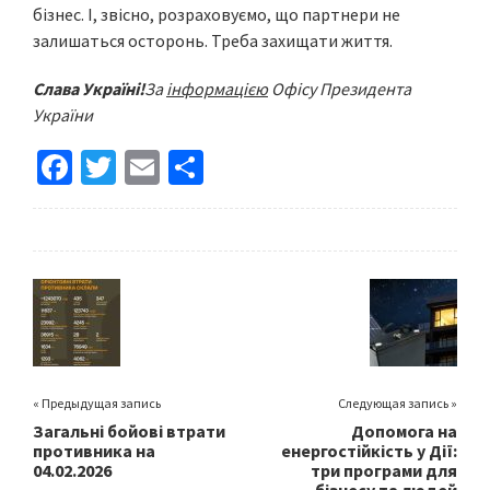
бізнес. І, звісно, розраховуємо, що партнери не
залишаться осторонь. Треба захищати життя.
Слава Україні!
За
інформацією
Офісу Президента
України
Fa
T
E
S
ce
wi
m
h
b
tt
ai
ar
o
er
l
e
o
k
« Предыдущая запись
Следующая запись »
Загальні бойові втрати
Допомога на
противника на
енергостійкість у Дії:
04.02.2026
три програми для