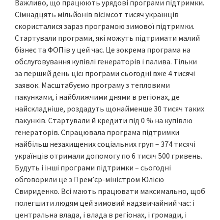
Важливо, що працюють урядові програми підтримки.
Сімнадцять мільйонів вісімсот тисяч українців
скористалися зараз програмою зимової підтримки.
Стартували програми, які можуть підтримати малий
бізнес та ФОПів у цей час. Це зокрема програма на
обслуговування купівлі генераторів і палива. Тільки
за перший день цієї програми сьогодні вже 4 тисячі
заявок. Масштабуємо програму з тепловими
пакунками, і найближчими днями в регіонах, де
найскладніше, роздадуть щонайменше 30 тисяч таких
пакунків. Стартували й кредити під 0 % на купівлю
генераторів. Спрацювала програма підтримки
найбільш незахищених соціальних груп – 374 тисячі
українців отримали допомогу по 6 тисяч 500 гривень.
Будуть і інші програми підтримки – сьогодні
обговорили це з Прем’єр-міністром Юлією
Свириденко. Всі мають працювати максимально, щоб
полегшити людям цей зимовий надзвичайний час: і
центральна влада, і влада в регіонах, і громади, і