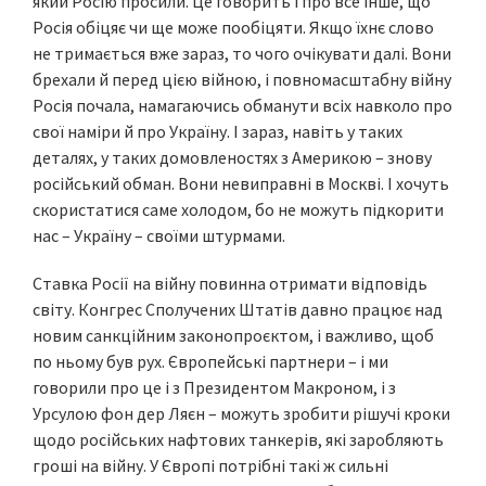
який Росію просили. Це говорить і про все інше, що
Росія обіцяє чи ще може пообіцяти. Якщо їхнє слово
не тримається вже зараз, то чого очікувати далі. Вони
брехали й перед цією війною, і повномасштабну війну
Росія почала, намагаючись обманути всіх навколо про
свої наміри й про Україну. І зараз, навіть у таких
деталях, у таких домовленостях з Америкою – знову
російський обман. Вони невиправні в Москві. І хочуть
скористатися саме холодом, бо не можуть підкорити
нас – Україну – своїми штурмами.
Ставка Росії на війну повинна отримати відповідь
світу. Конгрес Сполучених Штатів давно працює над
новим санкційним законопроєктом, і важливо, щоб
по ньому був рух. Європейські партнери – і ми
говорили про це і з Президентом Макроном, і з
Урсулою фон дер Ляєн – можуть зробити рішучі кроки
щодо російських нафтових танкерів, які заробляють
гроші на війну. У Європі потрібні такі ж сильні