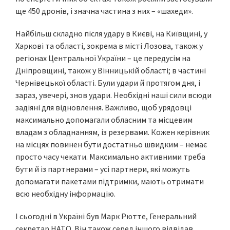
ще 450 дронів, і значна частина з них – «шахеди».
Найбільш складно після удару в Києві, на Київщині, у
Харкові та області, зокрема в місті Лозова, також у
регіонах Центральної України – це передусім на
Дніпровщині, також у Вінницькій області; в частині
Чернівецької області. Були удари й протягом дня, і
зараз, увечері, знов удари. Необхідні наші сили всюди
задіяні для відновлення. Важливо, щоб урядовці
максимально допомагали обласним та місцевим
владам з обладнанням, із резервами. Кожен керівник
на місцях повинен бути достатньо швидким – немає
просто часу чекати. Максимально активними треба
бути й із партнерами – усі партнери, які можуть
допомагати пакетами підтримки, мають отримати
всю необхідну інформацію.
І сьогодні в Україні був Марк Рютте, Генеральний
секретар НАТО. Він також серед іншого відвідав