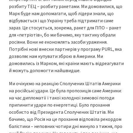
розбиту ТЕЦ – розбиту ракетами. Ми домовилися, що
Марк буде нам допомагати, щоб лідери знали, що
відбувається і що Україну треба підтримати саме
зараз. Це стосується, зокрема, ракет для ППО – ракет
для «петріотів», бо ми бачимо, яку тактику обрали
росіяни. Вони не економлять засоби ураження.
Потрібні нові внески партнерів у програму PURL, яка
дозволяє нам купувати зброю в Америки. Ми
домовились із Марком, які країни мають відреагувати
й можуть допомогти найшвидше.
Ми очікуємо на реакцію Сполучених Штатів Америки
на російські удари. Це була пропозиція саме Америки:
на час дипломатії і такої холодної зимової погоди
припинити удари по енергетиці. Було прохання
особисто від Президента Сполучених Штатів. Ми
бачимо, що Росія на це прохання відповіла рекордом
балістики – неповних чотири дні минуло з тижня, про