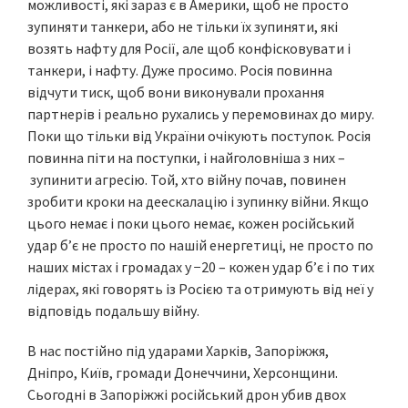
можливості, які зараз є в Америки, щоб не просто
зупиняти танкери, або не тільки їх зупиняти, які
возять нафту для Росії, але щоб конфісковувати і
танкери, і нафту. Дуже просимо. Росія повинна
відчути тиск, щоб вони виконували прохання
партнерів і реально рухались у перемовинах до миру.
Поки що тільки від України очікують поступок. Росія
повинна піти на поступки, і найголовніша з них –
зупинити агресію. Той, хто війну почав, повинен
зробити кроки на деескалацію і зупинку війни. Якщо
цього немає і поки цього немає, кожен російський
удар б’є не просто по нашій енергетиці, не просто по
наших містах і громадах у −20 – кожен удар б’є і по тих
лідерах, які говорять із Росією та отримують від неї у
відповідь подальшу війну.
В нас постійно під ударами Харків, Запоріжжя,
Дніпро, Київ, громади Донеччини, Херсонщини.
Сьогодні в Запоріжжі російський дрон убив двох