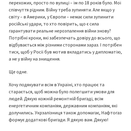
перехожих, просто по вулиці – їм по 18 років було. Мої
співчуття рідним. Війну треба зупиняти. Але якщо у
світу – в Америки, у Європи – немає сили зупинити
російські удари, то хто повірить, що є сила
гарантувати реальне нерозпалення війни знову?
Потрібні кроки, які забезпечать довіру до всього, що
відбувається між різними сторонами зараз. І потрібен
тиск, щоб у Росії був мотив вкладатись у дипломатію,
а не у війну на знищення.
Ще одне.
Хочу подякувати всім в Україні, хто працює та
старається, щоб можна було полегшити умови для
людей. Дякую кожній ремонтній бригаді, всім
енергетичним компаніям, державним компаніям, які
долучились. Укрзалізниця також допомагає, Нафтогаз
формує додаткові бригади. Я дякую вам. Дякую!