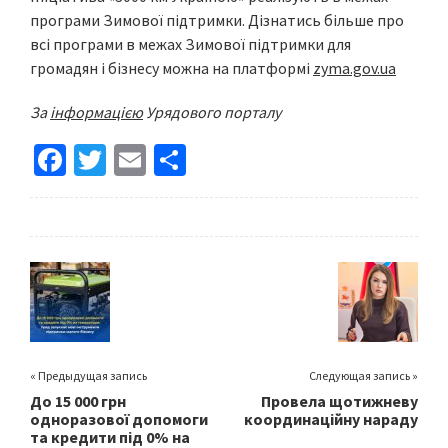
програми Зимової підтримки. Дізнатись більше про
всі програми в межах Зимової підтримки для
громадян і бізнесу можна на платформі
zyma.gov.ua
За
інформацією
Урядового порталу
Fa
T
E
S
ce
wi
m
h
b
tt
ai
ar
o
er
l
e
o
k
« Предыдущая запись
Следующая запись »
До 15 000 грн
Провела щотижневу
одноразової допомоги
координаційну нараду
та кредити під 0% на