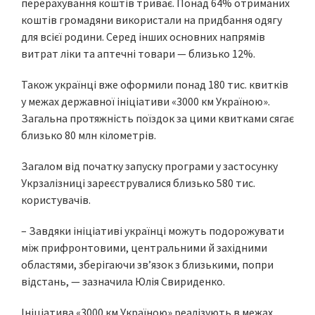
перерахування коштів триває. Понад 64% отриманих
коштів громадяни використали на придбання одягу
для всієї родини. Серед інших основних напрямів
витрат ліки та аптечні товари — близько 12%.
Також українці вже оформили понад 180 тис. квитків
у межах державної ініціативи «3000 км Україною».
Загальна протяжність поїздок за цими квитками сягає
близько 80 млн кілометрів.
Загалом від початку запуску програми у застосунку
Укрзалізниці зареєструвалися близько 580 тис.
користувачів.
– Завдяки ініціативі українці можуть подорожувати
між прифронтовими, центральними й західними
областями, зберігаючи зв’язок з близькими, попри
відстань, — зазначила Юлія Свириденко.
Ініціатива «3000 км Україною» реалізують в межах