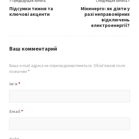
« Предыдущая запись
Следующая запись »
Підсумки тижня та
Міненерго: як діяти у
ключові акценти
разі неправомірних
відключень
електроенергії?
Ваш комментарий
Ваша e-mail адреса не оприлюднюватиметься.
Обов’язкові поля
позначені
*
Ім’я
*
Email
*