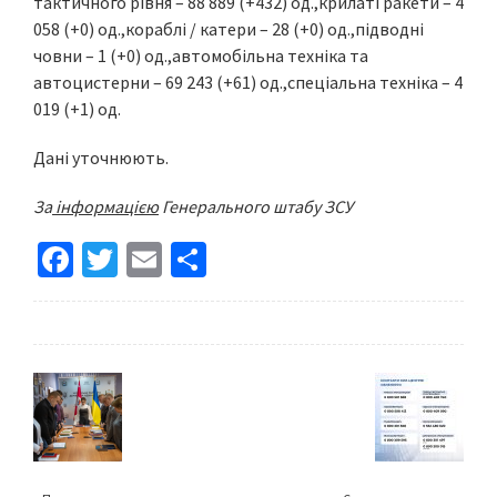
тактичного рівня – 88 889 (+432) од.,крилаті ракети – 4
058 (+0) од.,кораблі / катери – 28 (+0) од.,підводні
човни – 1 (+0) од.,автомобільна техніка та
автоцистерни – 69 243 (+61) од.,спеціальна техніка – 4
019 (+1) од.
Дані уточнюють.
За
інформацією
Генерального штабу ЗСУ
Fa
T
E
S
ce
wi
m
h
b
tt
ai
ar
o
er
l
e
o
k