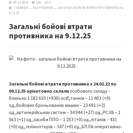
09.12.2025
166
0
ГЛАВНАЯ
→
БЕЗ РУБРИКИ
→
ЗАГАЛЬНІ БОЙОВІ ВТРАТИ ПРОТИВНИКА НА
9.12.25
Загальні бойові втрати
противника на 9.12.25
Загальні бойові втрати противника з 24.02.22 по
09.12.25 орієнтовно склали
особового складу –
близько 1 182 610 (+930) осіб,танків – 11 403 (+0)
од.,бойових броньованих машин – 23 691 (+2)
од.,артилерійських систем – 34 944 (+27) од.,РСЗВ – 1
563 (+1) од.,засоби ППО – 1 253 (+0) од.,літаків – 431
(+0) од.,гелікоптерів – 347 (+0) од.,БПЛА оперативно-