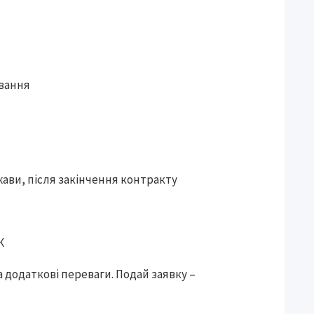
ування
жави, після закінчення контракту
К
та додаткові переваги. Подай заявку –