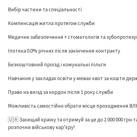
Вибір частини та спеціальності
Компенсація житла протягом служби
Медичне забезпечення + стоматологія та зубопротез
Іпотека 0.0% річних після закінчення контракту
Безкоштовний проїзд і комунальні пільги
Навчання у закладах освіти у межах квот за кошти дер
Право на виїзд за кордон після 1 року служби
Можливість самостійно обрати місце проходження ВЛ
🇺🇦 Захищай країну та отримуй за це до 2 000 000 грн 
розпочни військову кар’єру!