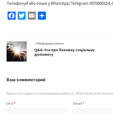
Телефонуй або пиши у WhatsApp/Telegram: 0970000154, 0
Fa
T
E
S
ce
wi
m
h
b
tt
ai
ar
o
er
l
e
« Предыдущая запись
o
Q&A: Усе про базовау соціальну
k
допомогу
Ваш комментарий
Ваша e-mail адреса не оприлюднюватиметься.
Обов’язкові поля познач
Ім’я
*
Email
*