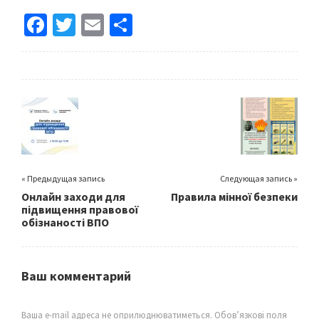
Fa
T
E
S
ce
wi
m
h
b
tt
ai
ar
o
er
l
e
o
k
« Предыдущая запись
Следующая запись »
Онлайн заходи для
Правила мінної безпеки
підвищення правової
обізнаності ВПО
Ваш комментарий
Ваша e-mail адреса не оприлюднюватиметься.
Обов’язкові поля