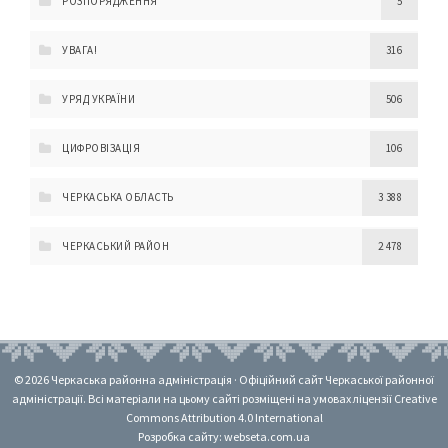
РОЗПОРЯДЖЕННЯ
5
УВАГА!
316
УРЯД УКРАЇНИ
506
ЦИФРОВІЗАЦІЯ
106
ЧЕРКАСЬКА ОБЛАСТЬ
3 388
ЧЕРКАСЬКИЙ РАЙОН
2 478
© 2026 Черкаська районна адміністрація · Офіційний сайт Черкаської районної
адміністрації. Всі матеріали на цьому сайті розміщені на умовах ліцензії Creative
Commons Attribution 4.0 International
Розробка сайту: webseta.com.ua