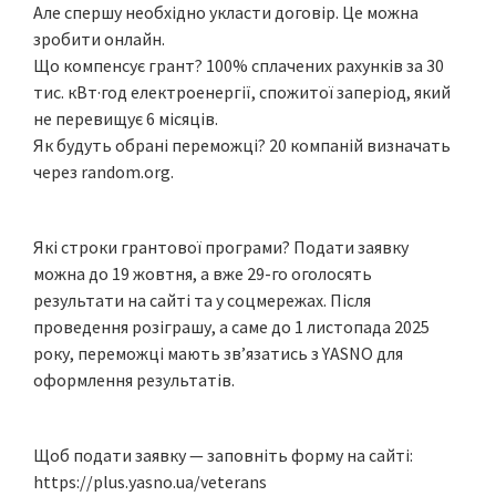
Але спершу необхідно укласти договір. Це можна
зробити онлайн.
Що компенсує грант? 100% сплачених рахунків за 30
тис. кВт·год електроенергії, спожитої заперіод, який
не перевищує 6 місяців.
Як будуть обрані переможці? 20 компаній визначать
через random.org.
Які строки грантової програми? Подати заявку
можна до 19 жовтня, а вже 29-го оголосять
результати на сайті та у соцмережах. Після
проведення розіграшу, а саме до 1 листопада 2025
року, переможці мають зв’язатись з YASNO для
оформлення результатів.
Щоб подати заявку — заповніть форму на сайті:
https://plus.yasno.ua/veterans