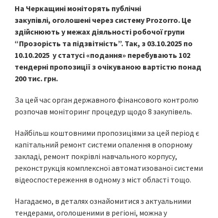
На Черкащині моніторять публічні
закупівлі,
оголошені через систему Prozorro. Це
здійснюють у межах діяльності робочої групи
“Прозорість та підзвітність”. Так, з 03.10.2025 по
10.10.2025 у статусі «подання» перебувають 102
тендерні пропозиції з очікуваною вартістю понад
200 тис. грн.
За цей час орган державного фінансового контролю
розпочав моніторинг процедур щодо 8 закупівель.
Найбільш коштовними пропозиціями за цей період є
капітальний ремонт системи опалення в опорному
закладі, ремонт покрівлі навчального корпусу,
реконструкція комплексної автоматизованої системи
відеоспостереження в одному з міст області тощо.
Нагадаємо, в деталях ознайомитися з актуальними
тендерами, оголошеними в регіоні, можна у