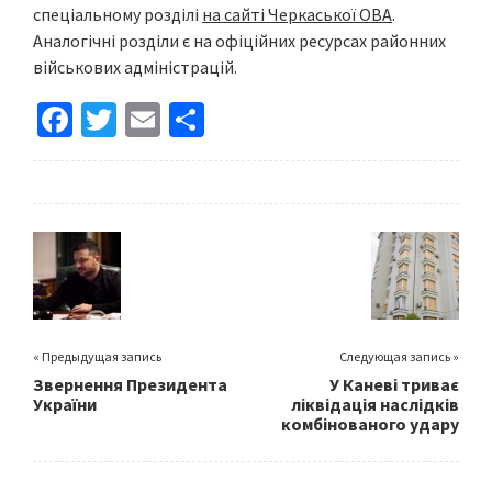
спеціальному розділі
на сайті Черкаської ОВА
.
Аналогічні розділи є на офіційних ресурсах районних
військових адміністрацій.
Fa
T
E
S
ce
wi
m
h
b
tt
ai
ar
o
er
l
e
o
k
« Предыдущая запись
Следующая запись »
Звернення Президента
У Каневі триває
України
ліквідація наслідків
комбінованого удару