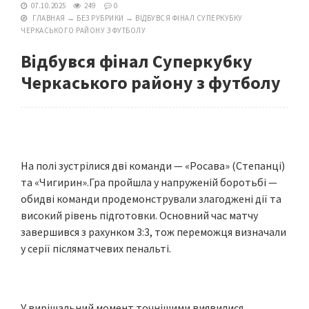
07.10.2025
249
0
ГЛАВНАЯ
→
БЕЗ РУБРИКИ
→
ВІДБУВСЯ ФІНАЛ СУПЕРКУБКУ
ЧЕРКАСЬКОГО РАЙОНУ З ФУТБОЛУ
Відбувся фінал Суперкубку
Черкаського району з футболу
На полі зустрілися дві команди — «Росава» (Степанці)
та «Чигирин».Гра пройшла у напруженій боротьбі —
обидві команди продемонстрували злагоджені дії та
високий рівень підготовки. Основний час матчу
завершився з рахунком 3:3, тож переможця визначали
у серії післяматчевих пенальті.
У вирішальний момент точнішими виявилися