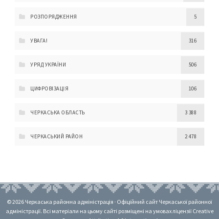
РОЗПОРЯДЖЕННЯ
5
УВАГА!
316
УРЯД УКРАЇНИ
506
ЦИФРОВІЗАЦІЯ
106
ЧЕРКАСЬКА ОБЛАСТЬ
3 388
ЧЕРКАСЬКИЙ РАЙОН
2 478
© 2026 Черкаська районна адміністрація · Офіційний сайт Черкаської районної
адміністрації. Всі матеріали на цьому сайті розміщені на умовах ліцензії Creative