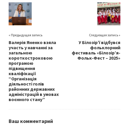
o
er
l
e
o
k
« Предыдущая запись
Следующая запись »
Валерія Яненко взяла
У Білозір’ї відбувся
участь у навчанні за
фольклорний
загальною
фестиваль «Білозір’я-
короткостроковою
Фольк-Фест – 2025»
програмою
підвищення
кваліфікації
“Організація
діяльності голів
районних державних
адміністрацій в умовах
воєнного стану”
Ваш комментарий