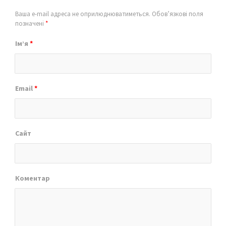
Ваша e-mail адреса не оприлюднюватиметься.
Обов’язкові поля
позначені
*
Ім’я
*
Email
*
Сайт
Коментар