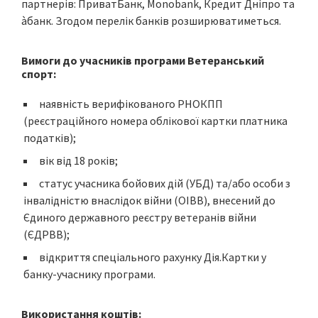
партнерів: ПриватБанк, Monobank, Кредит Дніпро та
àбанк. Згодом перелік банків розширюватиметься.
Вимоги до учасників програми Ветеранський
спорт:
наявність верифікованого РНОКПП
(реєстраційного номера облікової картки платника
податків);
вік від 18 років;
статус учасника бойових дій (УБД) та/або особи з
інвалідністю внаслідок війни (ОІВВ), внесений до
Єдиного державного реєстру ветеранів війни
(ЄДРВВ);
відкриття спеціального рахунку Дія.Картки у
банку-учаснику програми.
Використання коштів: