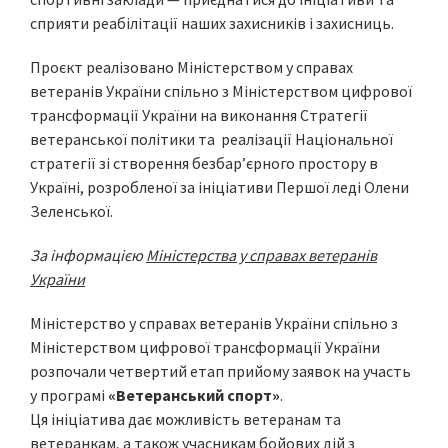
сприяти реабілітації наших захисників і захисниць.
Проєкт реалізовано Міністерством у справах
ветеранів України спільно з Міністерством цифрової
трансформації України на виконання Стратегії
ветеранської політики та реалізації Національної
стратегії зі створення безбарʼєрного простору в
Україні, розробленої за ініціативи Першої леді Олени
Зеленської.
За інформацією
Міністерства у справах ветеранів
України
Міністерство у справах ветеранів України спільно з
Міністерством цифрової трансформації України
розпочали четвертий етап прийому заявок на участь
у програмі
«Ветеранський спорт»
.
Ця ініціатива дає можливість ветеранам та
ветеранкам, а також учасникам бойових дій з