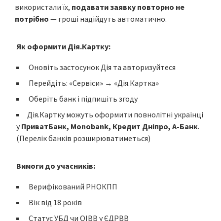
використали їх,
подавати заявку повторно не
потрібно
— гроші надійдуть автоматично.
Як оформити
Дія.Картку
:
Оновіть застосунок Дія та авторизуйтеся
Перейдіть: «Сервіси» → «Дія.Картка»
Оберіть банк і підпишіть згоду
Дія.Картку можуть оформити повнолітні українці
у
ПриватБанк, Monobank, Кредит Дніпро, А-Банк
.
(Перелік банків розширюватиметься)
Вимоги до учасників:
Верифікований РНОКПП
Вік від 18 років
Статус УБД чи ОІВВ у ЄДРВВ