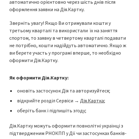
автоматично орієнтовно через шість днів після
оформлення заявки на Дія.Картку.
Зверніть увагу! Якщо Ви отримували кошти у
третьому кварталі та використали їх на заняття
спортом, то заявку в четвертому кварталі подавати
не потрібно, кошти надійдуть автоматично. Якщо ж
ви берете участь у програмі вперше, то необхідно
оформити Дія.Картку.
Як оформити Дія.Картку:
оновіть застосунок Дія та авторизуйтеся;
відкрийте розділ Сервіси →
Дія.Картка
;
оберіть банк і підпишіть згоду;
Дія.Картку можуть оформити повнолітні українці з
підтвердженим РНОКПП у Дії чи застосунках банків-