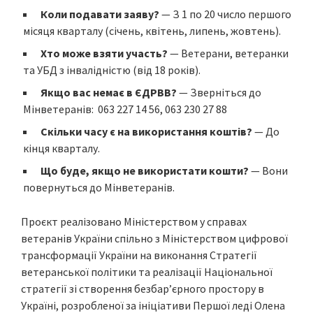
Коли подавати заяву?
— З 1 по 20 число першого
місяця кварталу (січень, квітень, липень, жовтень).
Хто може взяти участь?
— Ветерани, ветеранки
та УБД з інвалідністю (від 18 років).
Якщо вас немає в ЄДРВВ?
— Зверніться до
Мінветеранів: 063 227 14 56, 063 230 27 88
Скільки часу є на використання коштів?
— До
кінця кварталу.
Що буде, якщо не використати кошти?
— Вони
повернуться до Мінветеранів.
Проєкт реалізовано Міністерством у справах
ветеранів України спільно з Міністерством цифрової
трансформації України на виконання Стратегії
ветеранської політики та реалізації Національної
стратегії зі створення безбарʼєрного простору в
Україні, розробленої за ініціативи Першої леді Олена