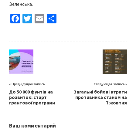
Зеленська.
Fa
T
E
S
ce
wi
m
h
b
tt
ai
ar
o
er
l
e
o
k
« Предыдущая запись
Следующая запись »
До 50 000 фунтів на
Загальні бойові втрати
розвиток: старт
противника станом на
грантової програми
7 жовтня
Ваш комментарий