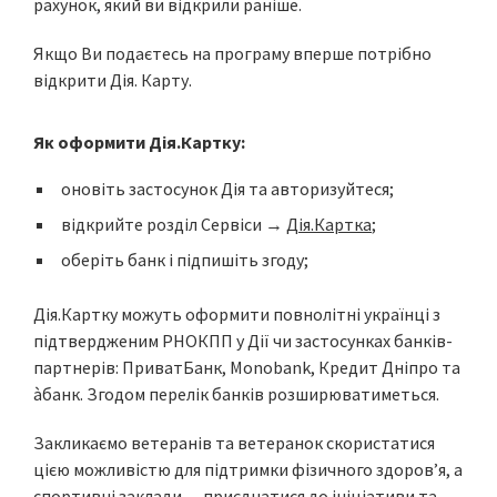
рахунок, який ви відкрили раніше.
Якщо Ви подаєтесь на програму вперше потрібно
відкрити Дія. Карту.
Як оформити Дія.Картку:
оновіть застосунок Дія та авторизуйтеся;
відкрийте розділ Сервіси →
Дія.Картка
;
оберіть банк і підпишіть згоду;
Дія.Картку можуть оформити повнолітні українці з
підтвердженим РНОКПП у Дії чи застосунках банків-
партнерів: ПриватБанк, Monobank, Кредит Дніпро та
àбанк. Згодом перелік банків розширюватиметься.
Закликаємо ветеранів та ветеранок скористатися
цією можливістю для підтримки фізичного здоров’я, а
спортивні заклади — приєднатися до ініціативи та