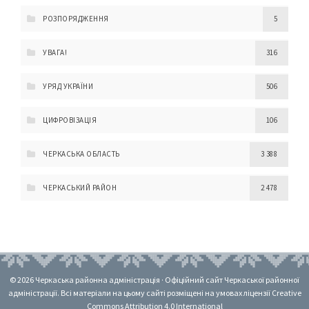
РОЗПОРЯДЖЕННЯ
5
УВАГА!
316
УРЯД УКРАЇНИ
506
ЦИФРОВІЗАЦІЯ
106
ЧЕРКАСЬКА ОБЛАСТЬ
3 388
ЧЕРКАСЬКИЙ РАЙОН
2 478
© 2026 Черкаська районна адміністрація · Офіційний сайт Черкаської районної
адміністрації. Всі матеріали на цьому сайті розміщені на умовах ліцензії Creative
Commons Attribution 4.0 International