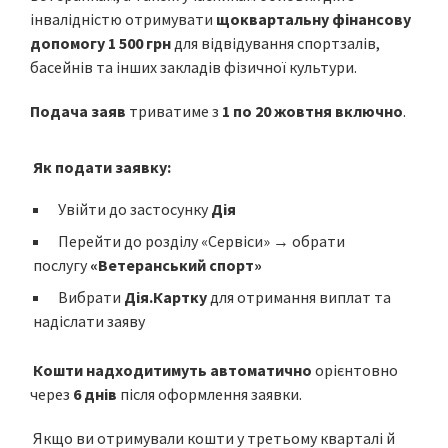
інвалідністю отримувати
щоквартальну фінансову
допомогу 1 500 грн
для відвідування спортзалів,
басейнів та інших закладів фізичної культури.
Подача заяв
триватиме з
1 по 20 жовтня включно
.
Як подати заявку:
Увійти до застосунку
Дія
Перейти до розділу «Сервіси» → обрати
послугу
«Ветеранський спорт»
Вибрати
Дія.Картку
для отримання виплат та
надіслати заяву
Кошти надходитимуть автоматично
орієнтовно
через
6 днів
після оформлення заявки.
Якщо ви отримували кошти у третьому кварталі й