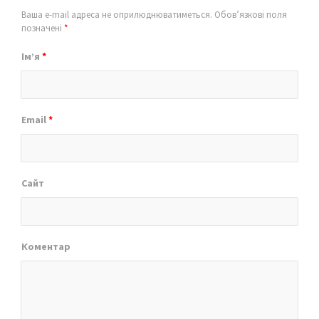
Ваша e-mail адреса не оприлюднюватиметься.
Обов’язкові поля
позначені
*
Ім’я
*
Email
*
Сайт
Коментар