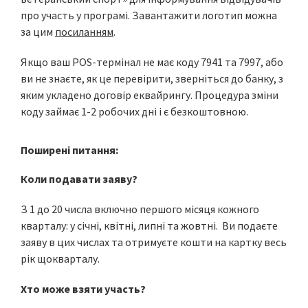
про участь у програмі. Завантажити логотип можна
за цим
посиланням
.
Якщо ваш POS-термінал не має коду 7941 та 7997, або
ви не знаєте, як це перевірити, зверніться до банку, з
яким укладено договір еквайрингу. Процедура зміни
коду займає 1-2 робочих дні і є безкоштовною.
Поширені питання:
Коли подавати заяву?
З 1 до 20 числа включно першого місяця кожного
кварталу: у січні, квітні, липні та жовтні. Ви подаєте
заяву в цих числах та отримуєте кошти на картку весь
рік щокварталу.
Хто може взяти участь?