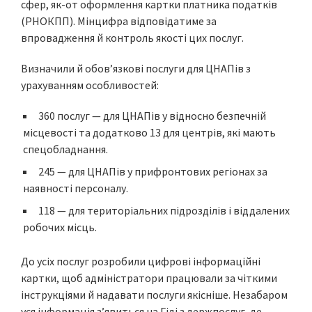
сфер, як-от оформлення картки платника податків
(РНОКПП). Мінцифра відповідатиме за
впровадження й контроль якості цих послуг.
Визначили й обовʼязкові послуги для ЦНАПів з
урахуванням особливостей:
360 послуг — для ЦНАПів у відносно безпечній
місцевості та додатково 13 для центрів, які мають
спецобладнання.
245 — для ЦНАПів у прифронтових регіонах за
наявності персоналу.
118 — для територіальних підрозділів і віддалених
робочих місць.
До усіх послуг розробили цифрові інформаційні
картки, щоб адміністратори працювали за чіткими
інструкціями й надавати послуги якісніше. Незабаром
уся інформація з’явиться на Гіді з держпослуг, де