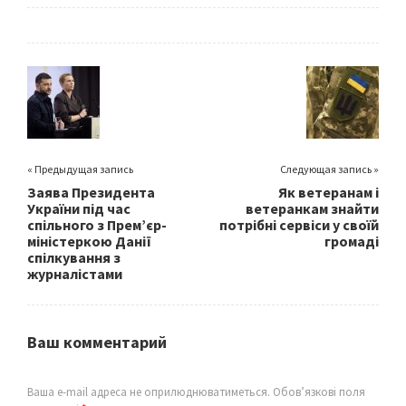
ce
wi
m
h
b
tt
ai
ar
o
er
l
e
o
k
« Предыдущая запись
Следующая запись »
Заява Президента
Як ветеранам і
України під час
ветеранкам знайти
спільного з Прем’єр-
потрібні сервіси у своїй
міністеркою Данії
громаді
спілкування з
журналістами
Ваш комментарий
Ваша e-mail адреса не оприлюднюватиметься.
Обов’язкові поля