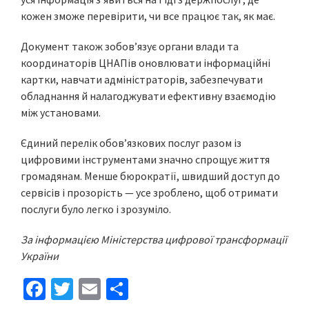
кожен зможе перевірити, чи все працює так, як має.
Документ також зобов’язує органи влади та
координаторів ЦНАПів оновлювати інформаційні
картки, навчати адміністраторів, забезпечувати
обладнання й налагоджувати ефективну взаємодію
між установами.
Єдиний перелік обов’язкових послуг разом із
цифровими інструментами значно спрощує життя
громадянам. Менше бюрократії, швидший доступ до
сервісів і прозорість — усе зроблено, щоб отримати
послуги було легко і зрозуміло.
За інформацією Міністерства цифрової трансформації
України
Fa
T
E
S