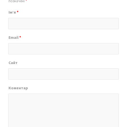
позначені
*
Ім’я
*
Email
*
Сайт
Коментар