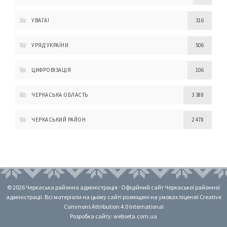
УВАГА!
316
УРЯД УКРАЇНИ
506
ЦИФРОВІЗАЦІЯ
106
ЧЕРКАСЬКА ОБЛАСТЬ
3 388
ЧЕРКАСЬКИЙ РАЙОН
2 478
© 2026 Черкаська районна адміністрація · Офіційний сайт Черкаської районної
адміністрації. Всі матеріали на цьому сайті розміщені на умовах ліцензії Creative
Commons Attribution 4.0 International
Розробка сайту: webseta.com.ua