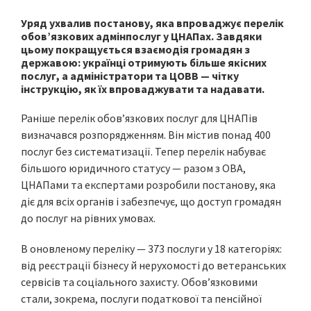
Уряд ухвалив постанову, яка впроваджує перелік
обов’язкових адмінпослуг у ЦНАПах. Завдяки
цьому покращується взаємодія громадян з
державою: українці отримують більше якісних
послуг, а адміністратори та ЦОВВ — чітку
інструкцію, як їх впроваджувати та надавати.
Раніше перелік обов’язкових послуг для ЦНАПів
визначався розпорядженням. Він містив понад 400
послуг без систематизації. Тепер перелік набуває
більшого юридичного статусу — разом з ОВА,
ЦНАПами та експертами розробили постанову, яка
діє для всіх органів і забезпечує, що доступ громадян
до послуг на рівних умовах.
В оновленому переліку — 373 послуги у 18 категоріях:
від реєстрації бізнесу й нерухомості до ветеранських
сервісів та соціального захисту. Обов’язковими
стали, зокрема, послуги податкової та пенсійної