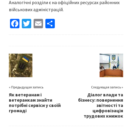
Аналогічні розділи є на офіційних ресурсах районних
військових адміністрацій.
Fa
T
E
S
ce
wi
m
h
b
tt
ai
ar
o
er
l
e
o
k
« Предыдущая запись
Следующая запись »
Як ветеранам і
Діалог влади та
ветеранкам знайти
бізнесу: повернення
потрібні сервіси у своїй
звітності та
громаді
цифровізація
трудових книжок