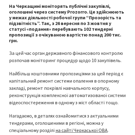
На Черкащині моніторять публічні закупівлі,
оголошені через систему Prozorro. Це здійснюють
у межах діяльності робочої групи “Прозорість та
підзвітність”. Так, з 26 вересня по 3 жовтня у
статусі «подання» перебувають 102 тендерні
пропозиції з очікуваною вартістю понад 200 тис.
грн.
За цей час орган державного фінансового контролю
розпочав моніторинг процедур щодо 10 закупівель.
Найбільш коштовними пропозиціями за цей період є
капітальний ремонт системи опалення в опорному
закладі, ремонт покрівлі навчального корпусу,
реконструкція комплексної автоматизованої системи
відеоспостереження в одному з міст області тощо.
Нагадаємо, в деталях ознайомитися з актуальними
тендерами, оголошеними в регіоні, можна у
спеціальному розділі
на сайті Черкаської ОВА
.