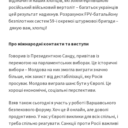
відзначити наших хлопців, які збили ефпівішкою
російський військовий вертоліт – багатьох українців
цей результат надихнув. Розрахунок FPV-батальйону
безпілотних систем 59-ї окремої штурмової бригади –
дякую вам, хлопці!
Про міжнародні контакти та виступи
Говорив із Президенткою Санду, привітав із
перемогою на парламентських виборах. Це історичні
вибори – Молдова на них змогла виграти значно
більше, ніж захист від дестабілізації, яку Росія
просуває. Молдова виграла шанс бути у Європі. Це
хороші економічні, соціальні перспективи.
Взяв також сьогодні я участь у роботі Варшавського
безпекового форуму. Хоч це й онлайн, але доволі
продуктивно. У нас у Європі виклики для всіх спільні, і
треба спільно реагувати. Санкції проти Росії важливі