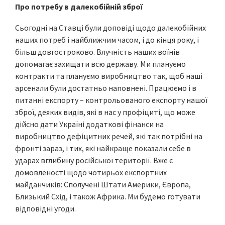
Про потребу в далекобійній зброї
Сьогодні на Ставці були доповіді щодо далекобійних
наших потреб і найближчим часом, і до кінця року, і
більш довгостроково. Влучність наших воїнів
допомагає захищати всю державу. Ми плануємо
контракти та плануємо виробництво так, щоб наші
арсенали були достатньо наповнені. Працюємо і в
питанні експорту – контрольованого експорту нашої
зброї, деяких видів, які в нас у профіциті, що може
дійсно дати Україні додаткові фінанси на
виробництво дефіцитних речей, які так потрібні на
фронті зараз, і тих, які найкраще показали себе в
ударах вглибину російської території. Вже є
домовленості щодо чотирьох експортних
майданчиків: Сполучені Штати Америки, Європа,
Близький Схід, і також Африка. Ми будемо готувати
відповідні угоди.