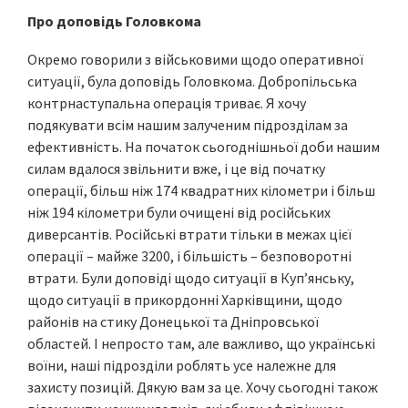
Про доповідь Головкома
Окремо говорили з військовими щодо оперативної
ситуації, була доповідь Головкома. Добропільська
контрнаступальна операція триває. Я хочу
подякувати всім нашим залученим підрозділам за
ефективність. На початок сьогоднішньої доби нашим
силам вдалося звільнити вже, і це від початку
операції, більш ніж 174 квадратних кілометри і більш
ніж 194 кілометри були очищені від російських
диверсантів. Російські втрати тільки в межах цієї
операції – майже 3200, і більшість – безповоротні
втрати. Були доповіді щодо ситуації в Куп’янську,
щодо ситуації в прикордонні Харківщини, щодо
районів на стику Донецької та Дніпровської
областей. І непросто там, але важливо, що українські
воїни, наші підрозділи роблять усе належне для
захисту позицій. Дякую вам за це. Хочу сьогодні також