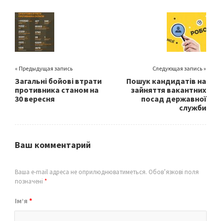
o
er
l
e
o
k
« Предыдущая запись
Следующая запись »
Загальні бойові втрати
Пошук кандидатів на
противника станом на
зайняття вакантних
30 вересня
посад державної
служби
Ваш комментарий
Ваша e-mail адреса не оприлюднюватиметься.
Обов’язкові поля
позначені
*
Ім’я
*