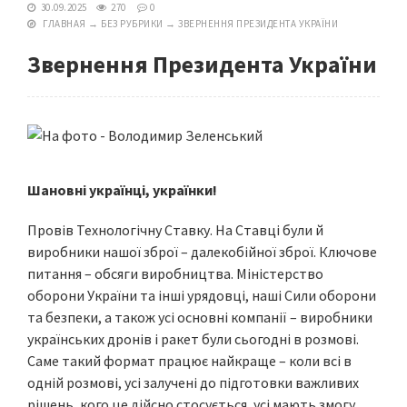
30.09.2025
270
0
ГЛАВНАЯ
→
БЕЗ РУБРИКИ
→
ЗВЕРНЕННЯ ПРЕЗИДЕНТА УКРАЇНИ
Звернення Президента України
Шановні українці, українки!
Провів Технологічну Ставку. На Ставці були й
виробники нашої зброї – далекобійної зброї. Ключове
питання – обсяги виробництва. Міністерство
оборони України та інші урядовці, наші Сили оборони
та безпеки, а також усі основні компанії – виробники
українських дронів і ракет були сьогодні в розмові.
Саме такий формат працює найкраще – коли всі в
одній розмові, усі залучені до підготовки важливих
рішень, кого це дійсно стосується, усі мають змогу