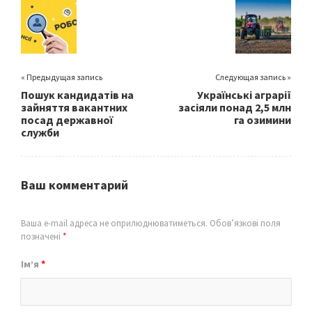
o
k
« Предыдущая запись
Следующая запись »
Пошук кандидатів на
Українські аграрії
зайняття вакантних
засіяли понад 2,5 млн
посад державної
га озимини
служби
Ваш комментарий
Ваша e-mail адреса не оприлюднюватиметься.
Обов’язкові поля
позначені
*
Ім’я
*