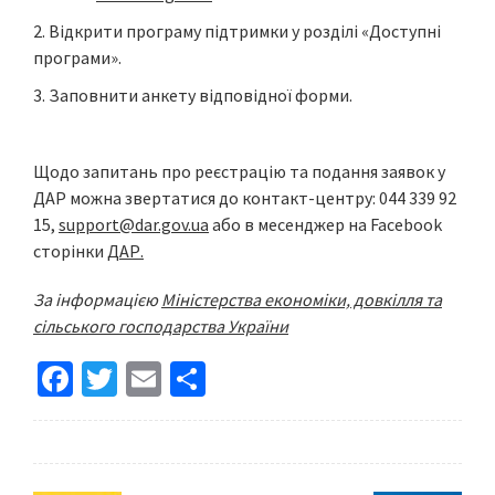
Відкрити програму підтримки у розділі «Доступні
програми».
Заповнити анкету відповідної форми.
Щодо запитань про реєстрацію та подання заявок у
ДАР можна звертатися до контакт-центру: 044 339 92
15,
support@dar.gov.ua
або в месенджер на Facebook
сторінки
ДАР.
За інформацією
Міністерства економіки, довкілля та
сільського господарства України
Fa
T
E
S
ce
wi
m
h
b
tt
ai
ar
o
er
l
e