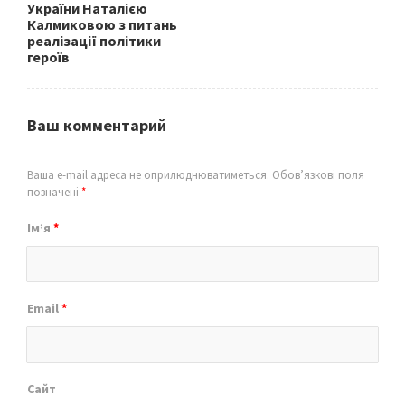
України Наталією
Калмиковою з питань
реалізації політики
героїв
Ваш комментарий
Ваша e-mail адреса не оприлюднюватиметься.
Обов’язкові поля
позначені
*
Ім’я
*
Email
*
Сайт