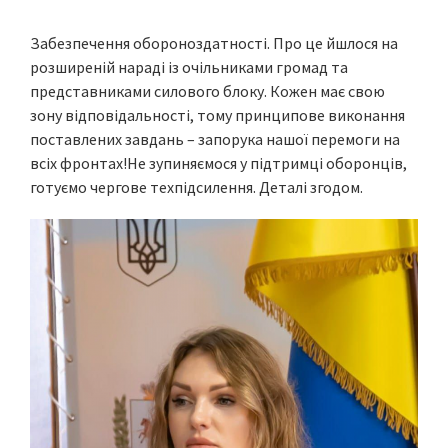
Забезпечення обороноздатності. Про це йшлося на
розширеній нараді із очільниками громад та
представниками силового блоку. Кожен має свою
зону відповідальності, тому принципове виконання
поставлених завдань – запорука нашої перемоги на
всіх фронтах!Не зупиняємося у підтримці оборонців,
готуємо чергове техпідсилення. Деталі згодом.