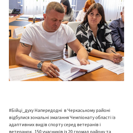
#Бійці_духу Напередодні в Черкаському районі
відбулися зональні змагання Чемпіонату області із
адаптивних видів спорту серед ветеранів і
ветеранок. .150 учасників із 20 громад району та