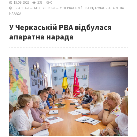
15.09.2025
237
0
ГЛАВНАЯ
→
БЕЗ РУБРИКИ
→
У ЧЕРКАСЬКІЙ РВА ВІДБУЛАСЯ АПАРАТНА
НАРАДА
У Черкаській РВА відбулася
апаратна нарада