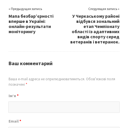
« Предыдущая запись
Следующая запись »
Мапа безбар’єрності
У Черкаському районі
вперше в Україні:
відбувся зональний
онлайн-результати
етап Чемпіонату
моніторингу
області із адаптивних
видів спорту серед
ветеранів і ветеранок.
Ваш комментарий
Ваша e-mail адреса не оприлюднюватиметься.
Обов’язкові поля
позначені
*
Ім’я
*
Email
*