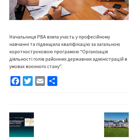
Начальниця РВА взяла участь у професійному
навчанні та підвищила кваліфікацію за загальною
короткостроковою програмою “Організація
діяльності голів районних державних адміністрацій в
умовах воєнного стану”.
Fa
T
E
S
ce
wi
m
h
b
tt
ai
ar
o
er
l
e
o
k