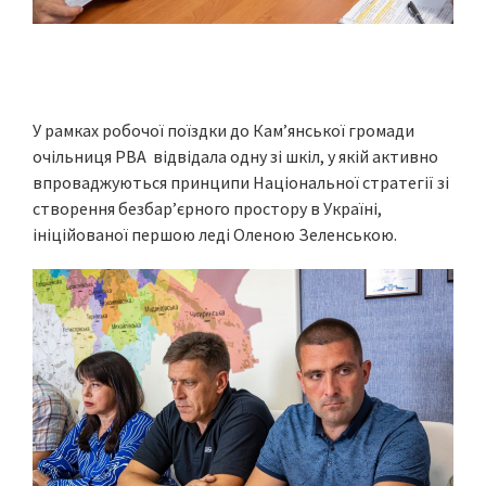
У рамках робочої поїздки до Кам’янської громади
очільниця РВА відвідала одну зі шкіл, у якій активно
впроваджуються принципи Національної стратегії зі
створення безбар’єрного простору в Україні,
ініційованої першою леді Оленою Зеленською.