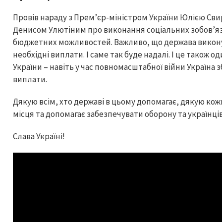
Провів нараду з Прем’єр-міністром України Юлією Сви
Денисом Улютіним про виконання соціальних зобов’яза
бюджетних можливостей. Важливо, що держава виконує 
необхідні виплати. І саме так буде надалі. І це також о
України – навіть у час повномасштабної війни Україна 
виплати.
Дякую всім, хто державі в цьому допомагає, дякую кожн
місця та допомагає забезпечувати оборону та українців
Слава Україні!