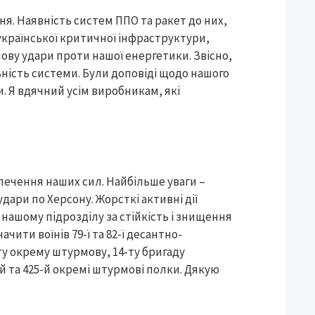
ня. Наявність систем ППО та ракет до них,
української критичної інфраструктури,
ову удари проти нашої енергетики. Звісно,
ільність системи. Були доповіді щодо нашого
и. Я вдячний усім виробникам, які
зпечення наших сил. Найбільше уваги –
удари по Херсону. Жорсткі активні дії
ашому підрозділу за стійкість і знищення
чити воїнів 79-ї та 82-ї десантно-
ту окрему штурмову, 14-ту бригаду
-й та 425-й окремі штурмові полки. Дякую