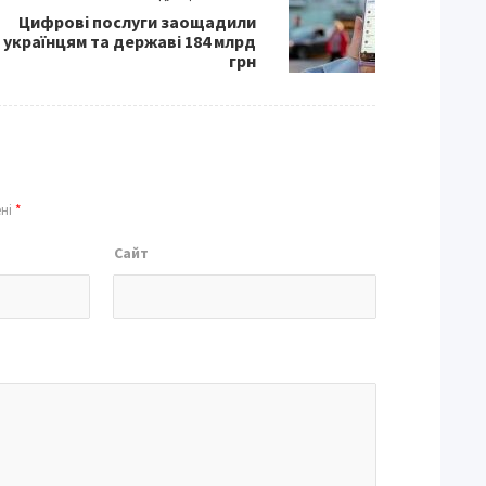
Цифрові послуги заощадили
українцям та державі 184 млрд
грн
ені
*
Сайт