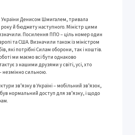
и України Денисом Шмигалем, тривала
 року й бюджету наступного. Міністр цими
визначили. Посилення ППО – ціль номер один
вропі та США. Визначили також із міністром
ів, які потрібні Силам оборони, так і коштів.
оботі ми маємо всі бути однаково
актує з нашими друзями у світі, усі, хто
 – незмінно сильною.
ктури зв’язку в Україні – мобільний зв’язок,
був нормальний доступ для зв’язку, і щодо
рам.