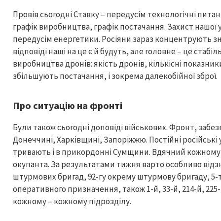
Провів сьогодні Ставку – передусім технологічні питан
графік виробництва, графік постачання. Захист нашої 
передусім енергетики. Росіяни зараз концентрують зн
відповіді наші на це є й будуть, але головне – це стаб
виробництва дронів: якість дронів, кількісні показник
збільшують постачання, і зокрема далекобійної зброї.
Про ситуацію на фронті
Були також сьогодні доповіді військових. Фронт, забе
Донеччині, Харківщині, Запоріжжю. Постійні російські 
тривають і в прикордонні Сумщини. Вдячний кожному н
окупанта. За результатами тижня варто особливо відзна
штурмових бригад, 92-гу окрему штурмову бригаду, 5-
оперативного призначення, також 1-й, 33-й, 214-й, 225
кожному – кожному підрозділу.