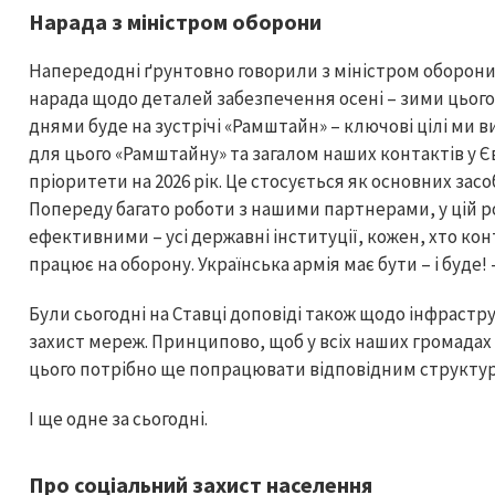
Нарада з міністром оборони
Напередодні ґрунтовно говорили з міністром оборон
нарада щодо деталей забезпечення осені – зими цього
днями буде на зустрічі «Рамштайн» – ключові цілі ми 
для цього «Рамштайну» та загалом наших контактів у Є
пріоритети на 2026 рік. Це стосується як основних засоб
Попереду багато роботи з нашими партнерами, у цій р
ефективними – усі державні інституції, кожен, хто конт
працює на оборону. Українська армія має бути – і буде!
Були сьогодні на Ставці доповіді також щодо інфрастру
захист мереж. Принципово, щоб у всіх наших громадах 
цього потрібно ще попрацювати відповідним структу
І ще одне за сьогодні.
Про соціальний захист населення