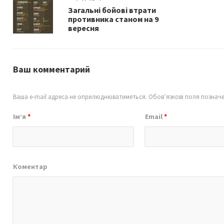
o
Загальні бойові втрати
k
противника станом на 9
вересня
Ваш комментарий
Ваша e-mail адреса не оприлюднюватиметься.
Обов’язкові поля познач
Ім’я
*
Email
*
Коментар