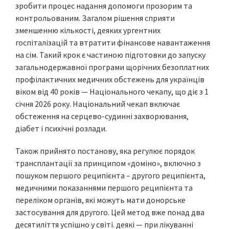
зробити процес надання допомоги прозорим та
контрольованим. Загалом рішення сприяти
зменшенню кількості, деяких ургентних
госпіталізацій та втратити фінансове навантаження
на сім. Такий крок є частиною підготовки до запуску
загальнодержавної програми щорічних безоплатних
профілактичних медичних обстежень для українців
віком від 40 років — Національного чекапу, що діє з 1
січня 2026 року. Національний чекап включає
обстеження на серцево-судинні захворювання,
діабет і психічні розлади.
Також прийнято постанову, яка регулює порядок
трансплантації за принципом «доміно», включно з
пошуком першого реципієнта – другого реципієнта,
медичними показаннями першого реципієнта та
переліком органів, які можуть мати донорське
застосування для другого. Цей метод вже понад два
десятиліття успішно у світі. деякі — при лікуванні