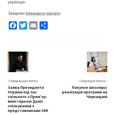
українцю.
Завідомо
Урядового порталу
Fa
T
E
S
ce
wi
m
h
b
tt
ai
ar
o
er
l
e
o
k
« Предыдущая запись
Следующая запись »
Заява Президента
Пакунок школяра:
України під час
реалізація програми на
спільного з Премʼєр-
Черкащині
міністеркою Данії
спілкування з
представниками ЗМІ