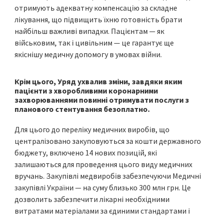
отримують адекватну компенсацію за складне
лікування, що підвищить їхню готовність брати
найбільш важливі випадки. Пацієнтам — як
військовим, так і цивільним — це гарантує ще
якіснішу медичну допомогу в умовах війни.
Крім цього, Уряд ухвалив зміни, завдяки яким
пацієнти з хворобливими коронарними
захворюваннями повинні отримувати послуги з
планового стентування безоплатно.
Для цього до переліку медичних виробів, що
централізовано закуповуються за кошти державного
бюджету, включено 14 нових позицій, які
залишаються для проведення цього виду медичних
вручань. Закупівлі медвиробів забезпечуючи Медичні
закупівлі України — на суму близько 300 млн грн. Це
дозволить забезпечити лікарні необхідними
витратами матеріалами за єдиними стандартами і