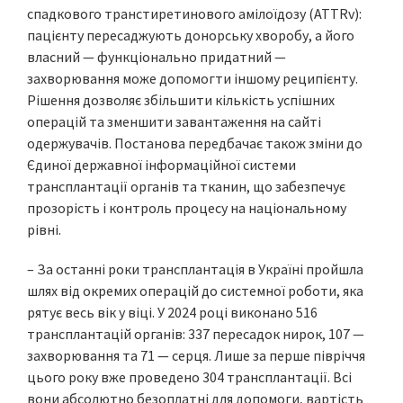
спадкового транстиретинового амілоїдозу (ATTRv):
пацієнту пересаджують донорську хворобу, а його
власний — функціонально придатний —
захворювання може допомогти іншому реципієнту.
Рішення дозволяє збільшити кількість успішних
операцій та зменшити завантаження на сайті
одержувачів. Постанова передбачає також зміни до
Єдиної державної інформаційної системи
трансплантації органів та тканин, що забезпечує
прозорість і контроль процесу на національному
рівні.
– За останні роки трансплантація в Україні пройшла
шлях від окремих операцій до системної роботи, яка
рятує весь вік у віці. У 2024 році виконано 516
трансплантацій органів: 337 пересадок нирок, 107 —
захворювання та 71 — серця. Лише за перше півріччя
цього року вже проведено 304 трансплантації. Всі
вони абсолютно безоплатні для допомоги, вартість