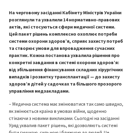
На черговому засіданні Кабінету Міністрів України
розглянули та ухвалили 14 нормативно-правових
актів, які стосуються сфери медичної системи.
Цей пакет рішень комплексно охоплює потреби
системи охорони здоров’я, сприяє захисту потреб
та створює умови для впровадження сучасних
практик. Кожна постанова ухвалила рішення про
конкретні завдання в системі охорони здоров’я:
від збільшення фінансування складних хірургічних
випадків і розвитку трансплантації — до захисту
здоров’я дітей у садочках та більшого прозорого
управління медзакладами.
– Медична система має змінюватися так само швидко,
як змінюється країна в умовах війни, щоденно
стікаючи з новими викликами. Сьогодні на засіданні
Уряд ухвалив пакет рішень, які дозволяють системі
бути гнучкою, сильною і ближчою до людей. Це