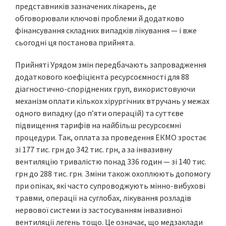
представників зазначених лікарень, де
обговорювали ключові проблеми й додатково
фінансування складних випадків лікування — і вже
сьогодні ця постанова прийнята.
Прийняті Урядом змін передбачають запровадження
додаткового коефіцієнта ресурсоємності для 88
діагностично-споріднених груп, використовуючи
механізм оплати кількох хірургічних втручань у межах
одного випадку (до п’яти операцій) та суттєве
підвищення тарифів на найбільш ресурсоємні
процедури. Так, оплата за проведення ЕКМО зростає
зі 177 тис. грн до 342 тис. грн, а за інвазивну
вентиляцію тривалістю понад 336 годин — зі 140 тис.
грн до 288 тис. грн. Зміни також охоплюють допомогу
при опіках, які часто супроводжують мінно-вибухові
травми, операції на суглобах, лікування розладів
нервової системи із застосуванням інвазивної
вентиляції легень тощо. Це означає, що медзаклади