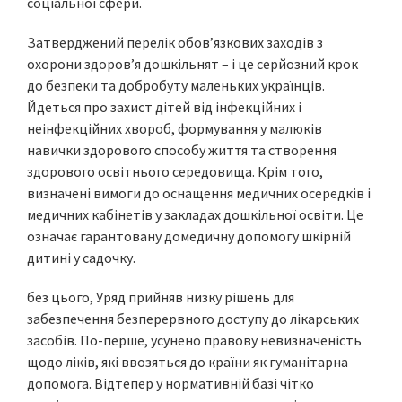
соціальної сфери.
Затверджений перелік обов’язкових заходів з
охорони здоров’я дошкільнят – і це серйозний крок
до безпеки та добробуту маленьких українців.
Йдеться про захист дітей від інфекційних і
неінфекційних хвороб, формування у малюків
навички здорового способу життя та створення
здорового освітнього середовища. Крім того,
визначені вимоги до оснащення медичних осередків і
медичних кабінетів у закладах дошкільної освіти. Це
означає гарантовану домедичну допомогу шкірній
дитині у садочку.
без цього, Уряд прийняв низку рішень для
забезпечення безперервного доступу до лікарських
засобів. По-перше, усунено правову невизначеність
щодо ліків, які ввозяться до країни як гуманітарна
допомога. Відтепер у нормативній базі чітко