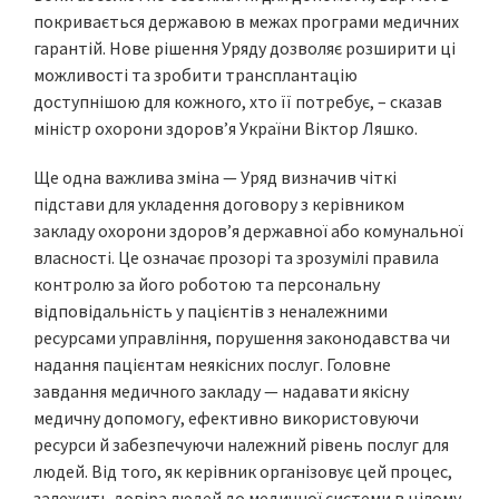
покривається державою в межах програми медичних
гарантій. Нове рішення Уряду дозволяє розширити ці
можливості та зробити трансплантацію
доступнішою для кожного, хто її потребує, – сказав
міністр охорони здоров’я України Віктор Ляшко.
Ще одна важлива зміна — Уряд визначив чіткі
підстави для укладення договору з керівником
закладу охорони здоров’я державної або комунальної
власності. Це означає прозорі та зрозумілі правила
контролю за його роботою та персональну
відповідальність у пацієнтів з неналежними
ресурсами управління, порушення законодавства чи
надання пацієнтам неякісних послуг. Головне
завдання медичного закладу — надавати якісну
медичну допомогу, ефективно використовуючи
ресурси й забезпечуючи належний рівень послуг для
людей. Від того, як керівник організовує цей процес,
залежить довіра людей до медичної системи в цілому.