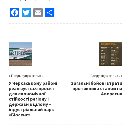
Fa
T
E
S
ce
wi
m
h
b
tt
ai
ar
o
er
l
e
o
k
« Предыдущая запись
Следующая запись »
У Черкаському районі
Загальні бойові втрати
реалізується проєкт
противника станом на
для економічної
4 вересня
стійкості регіону і
держави в цілому –
індустріальний парк
«Біосенс»