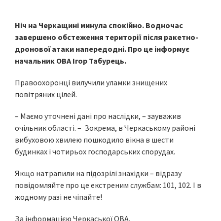
Ніч на Черкащині минула спокійно. Водночас
завершено обстеження території після ракетно-
дронової атаки напередодні. Про це інформує
начальник ОВА Ігор Табурець.
Правоохоронці вилучили уламки знищених
повітряних цілей.
– Маємо уточнені дані про наслідки, – зауважив
очільник області. – Зокрема, в Черкаському районі
вибуховою хвилею пошкодило вікна в шести
будинках і чотирьох господарських спорудах.
Якщо натрапили на підозрілі знахідки – відразу
повідомляйте про це екстреним службам: 101, 102. І в
жодному разі не чіпайте!
За інформацією Черкаської ОВА.