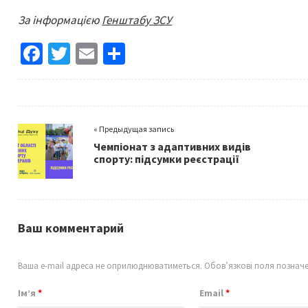
За інформацією
Генштабу ЗСУ
Fa
T
E
S
ce
wi
m
h
b
tt
ai
ar
o
er
l
e
« Предыдущая запись
o
Чемпіонат з адаптивних видів
k
спорту: підсумки реєстрації
Ваш комментарий
Ваша e-mail адреса не оприлюднюватиметься.
Обов’язкові поля познач
Ім’я
*
Email
*