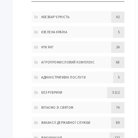
#БЕЗБАР'ЄРНІСТЬ
42
#ЗЕЛЕНА КРАЇНА
5
#ТИ ЯК?
24
АГРОПРОМИСЛОВИЙ КОМПЛЕКС
68
АДМІНІСТРАТИВНІ ПОСЛУГИ
5
БЕЗ РУБРИКИ
3 112
ВІТАЄМО ЗІ СВЯТОМ
74
ВАКАНСІЇ ДЕРЖАВНОЇ СЛУЖБИ
89
ВАКЦИНАЦІЯ
132