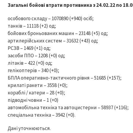
Загальні бойові втрати противника з 24.02.22 по 18.
особового складу – 1070890 (+940) осіб;
танків – 11118 (+2) од;
бойових броньованих машин – 23148 (+5) од;
артилерійських систем – 31632 (+43) од;
РСЗВ – 1469 (+1) од;
засоби ППО – 1208 (+0) од;
літаків – 422 (+0) од;
гелікоптерів – 340 (+0);
БПЛА оперативно-тактичного рівня – 51685 (+157);
крилаті ракети – 3558 (+0);
кораблі / катери – 28 (+0);
підводні човни – 1 (+0)
автомобільна техніка та автоцистерни – 58937 (+116);
спеціальна техніка – 3942 (+0).
Дані уточнюються.