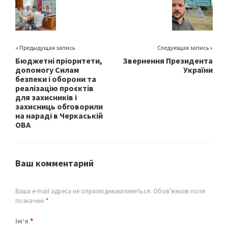
o
k
« Предыдущая запись
Следующая запись »
Бюджетні пріоритети,
Звернення Президента
допомогу Силам
України
безпеки і оборони та
реалізацію проєктів
для захисників і
захисниць обговорили
на нараді в Черкаській
ОВА
Ваш комментарий
Ваша e-mail адреса не оприлюднюватиметься.
Обов’язкові поля
позначені
*
Ім’я
*