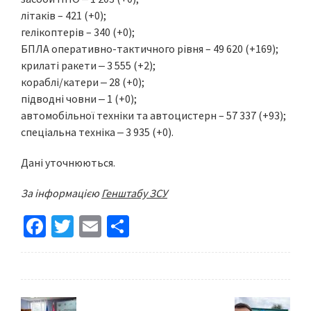
літаків – 421 (+0);
гелікоптерів – 340 (+0);
БПЛА оперативно-тактичного рівня – 49 620 (+169);
крилаті ракети ‒ 3 555 (+2);
кораблі/катери ‒ 28 (+0);
підводні човни ‒ 1 (+0);
автомобільної техніки та автоцистерн – 57 337 (+93);
спеціальна техніка ‒ 3 935 (+0).
Дані уточнюються.
За інформацією
Генштабу ЗСУ
Fa
T
E
S
ce
wi
m
h
b
tt
ai
ar
o
er
l
e