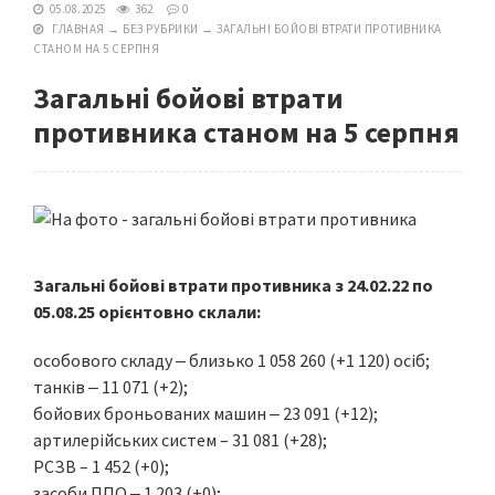
05.08.2025
362
0
ГЛАВНАЯ
→
БЕЗ РУБРИКИ
→
ЗАГАЛЬНІ БОЙОВІ ВТРАТИ ПРОТИВНИКА
СТАНОМ НА 5 СЕРПНЯ
Загальні бойові втрати
противника станом на 5 серпня
Загальні бойові втрати противника з 24.02.22 по
05.08.25 орієнтовно склали:
особового складу ‒ близько 1 058 260 (+1 120) осіб;
танків ‒ 11 071 (+2);
бойових броньованих машин ‒ 23 091 (+12);
артилерійських систем – 31 081 (+28);
РСЗВ – 1 452 (+0);
засоби ППО ‒ 1 203 (+0);