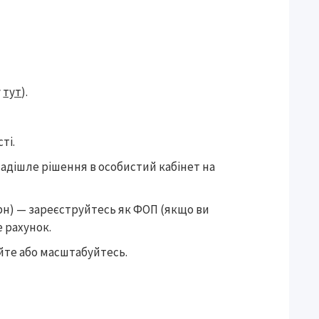
у
тут
).
ті.
надішле рішення в особистий кабінет на
 грн) — зареєструйтесь як ФОП (якщо ви
е рахунок.
те або масштабуйтесь.