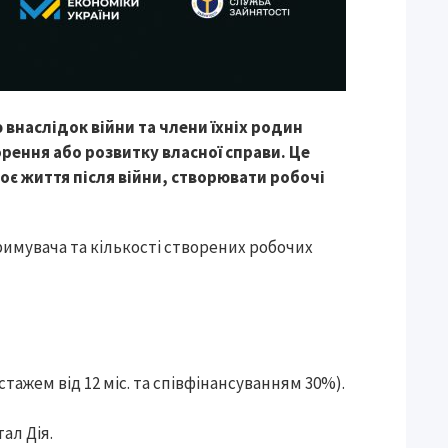
 внаслідок війни та члени їхніх родин
рення або розвитку власної справи. Це
оє життя після війни, створювати робочі
тримувача та кількості створених робочих
 стажем від 12 міс. та співфінансуванням 30%).
ал Дія.