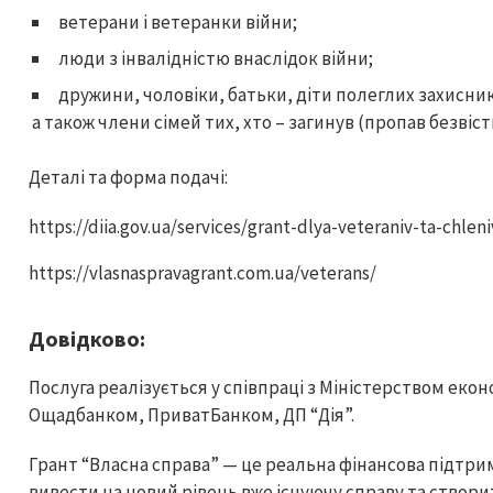
ветерани і ветеранки війни;
люди з інвалідністю внаслідок війни;
дружини, чоловіки, батьки, діти полеглих захисни
а також члени сімей тих, хто – загинув (пропав безвіс
Деталі та форма подачі:
https://diia.gov.ua/services/grant-dlya-veteraniv-ta-chleni
https://vlasnaspravagrant.com.ua/veterans/
Довідково:
Послуга реалізується у співпраці з Міністерством еко
Ощадбанком, ПриватБанком, ДП “Дія”.
Грант “Власна справа” — це реальна фінансова підтри
вивести на новий рівень вже існуючу справу та створи