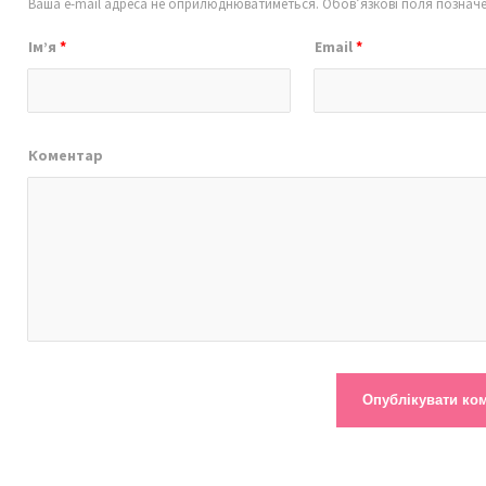
Ваша e-mail адреса не оприлюднюватиметься.
Обов’язкові поля познач
Ім’я
*
Email
*
Коментар