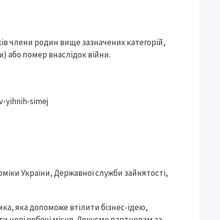
ків члени родин вище зазначених категорій,
ти) або помер внаслідок війни.
v-yihnih-simej
номіки України, Державної служби зайнятості,
мка, яка допоможе втілити бізнес-ідею,
ти нові робочі місця. Дякуємо партнерам за