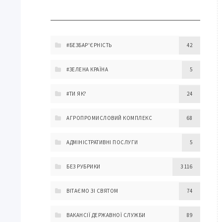
#БЕЗБАР'ЄРНІСТЬ
42
#ЗЕЛЕНА КРАЇНА
5
#ТИ ЯК?
24
АГРОПРОМИСЛОВИЙ КОМПЛЕКС
68
АДМІНІСТРАТИВНІ ПОСЛУГИ
5
БЕЗ РУБРИКИ
3 116
ВІТАЄМО ЗІ СВЯТОМ
74
ВАКАНСІЇ ДЕРЖАВНОЇ СЛУЖБИ
89