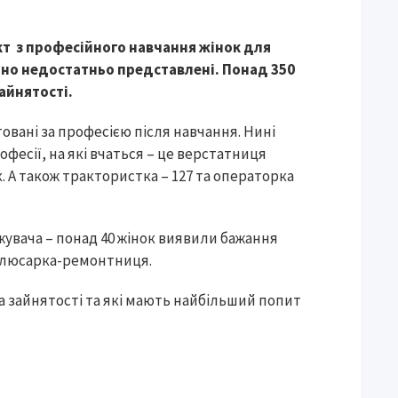
кт з професійного навчання жінок для
но недостатньо представлені. Понад 350
айнятості.
овані за професією після навчання. Нині
фесії, на які вчаться – це верстатниця
. А також трактористка – 127 та операторка
увача – понад 40 жінок виявили бажання
 слюсарка-ремонтниця.
ба зайнятості та які мають найбільший попит