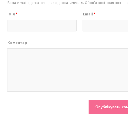
Ваша e-mail адреса не оприлюднюватиметься.
Обов’язкові поля познач
Ім’я
*
Email
*
Коментар