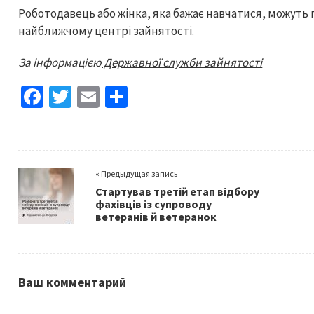
Роботодавець або жінка, яка бажає навчатися, можуть
найближчому центрі зайнятості.
За інформацією
Державної служби зайнятості
Fa
T
E
S
ce
wi
m
h
b
tt
ai
ar
o
er
l
e
« Предыдущая запись
o
Стартував третій етап відбору
k
фахівців із супроводу
ветеранів й ветеранок
Ваш комментарий