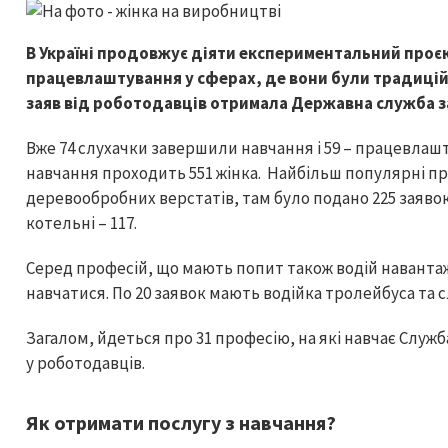
В Україні продовжує діяти експериментальний проє
працевлаштування у сферах, де вони були традицій
заяв від роботодавців отримала Державна служба з
Вже 74 слухачки завершили навчання і 59 – працевлашт
навчання проходить 551 жінка. Найбільш популярні про
деревообробних верстатів, там було подано 225 заявок
котельні – 117.
Серед професій, що мають попит також водій навантаж
навчатися. По 20 заявок мають водійка тролейбуса та
Загалом, йдеться про 31 професію, на які навчає Служ
у роботодавців.
Як отримати послугу з навчання?