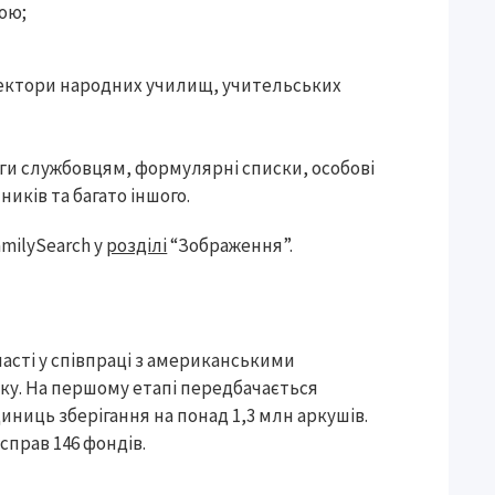
рою;
спектори народних училищ, учительських
оги службовцям, формулярні списки, особові
ників та багато іншого.
milySearch у
розділі
“Зображення”.
асті у співпраці з американськими
оку. На першому етапі передбачається
диниць зберігання на понад 1,3 млн аркушів.
справ 146 фондів.