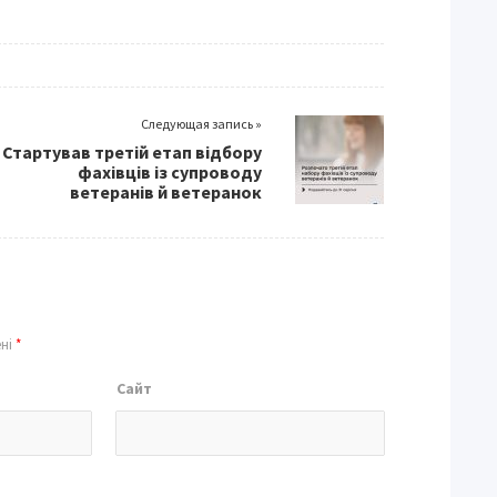
Следующая запись »
Стартував третій етап відбору
фахівців із супроводу
ветеранів й ветеранок
ені
*
Сайт