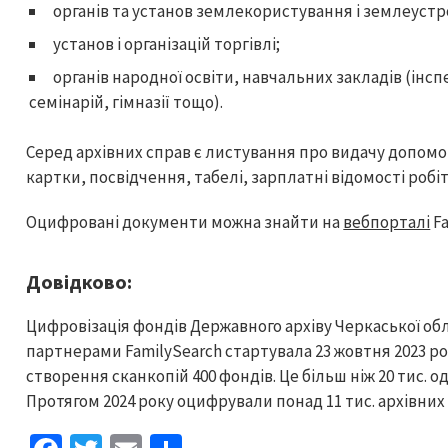
органів та установ землекористування і землеуст
установ і організацій торгівлі;
органів народної освіти, навчальних закладів (ін
семінарій, гімназії тощо).
Серед архівних справ є листування про видачу допом
картки, посвідчення, табелі, зарплатні відомості робіт
Оцифровані документи можна знайти на
вебпорталі
Fa
Довідково:
Цифровізація фондів Державного архіву Черкаської обл
партнерами FamilySearch стартувала 23 жовтня 2023 р
створення сканкопій 400 фондів. Це більш ніж 20 тис. о
Протягом 2024 року оцифрували понад 11 тис. архівних 