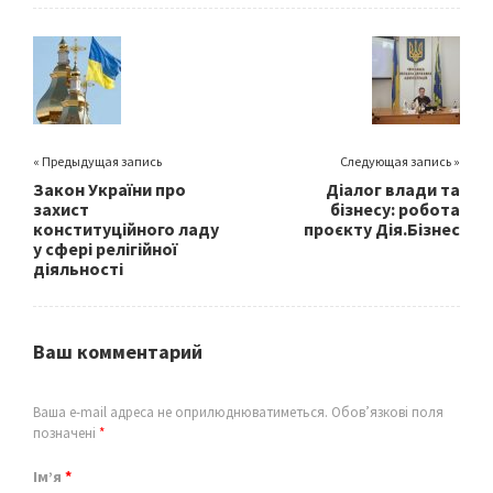
o
er
l
e
o
k
« Предыдущая запись
Следующая запись »
Закон України про
Діалог влади та
захист
бізнесу: робота
конституційного ладу
проєкту Дія.Бізнес
у сфері релігійної
діяльності
Ваш комментарий
Ваша e-mail адреса не оприлюднюватиметься.
Обов’язкові поля
позначені
*
Ім’я
*