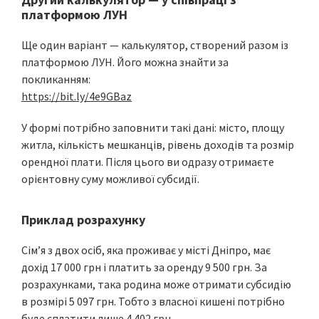
платформою ЛУН
Ще один варіант — калькулятор, створений разом із
платформою ЛУН. Його можна знайти за
покликанням:
https://bit.ly/4e9GBaz
У формі потрібно заповнити такі дані: місто, площу
житла, кількість мешканців, рівень доходів та розмір
орендної плати. Після цього ви одразу отримаєте
орієнтовну суму можливої субсидії.
Приклад розрахунку
Сім’я з двох осіб, яка проживає у місті Дніпро, має
дохід 17 000 грн і платить за оренду 9 500 грн. За
розрахунками, така родина може отримати субсидію
в розмірі 5 097 грн. Тобто з власної кишені потрібно
буде сплатити лише 4 402 грн.