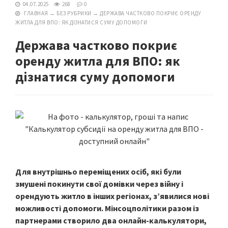
04.07.2025
268
0
ГЛАВНАЯ
→
БЕЗ РУБРИКИ
→
ДЕРЖАВА ЧАСТКОВО ПОКРИЄ ОРЕНДУ
ЖИТЛА ДЛЯ ВПО: ЯК ДІЗНАТИСЯ СУМУ ДОПОМОГИ
Держава частково покриє
оренду житла для ВПО: як
дізнатися суму допомоги
Для внутрішньо переміщених осіб, які були
змушені покинути свої домівки через війну і
орендують житло в інших регіонах, з’явилися нові
можливості допомоги. Мінсоцполітики разом із
партнерами створило два онлайн-калькулятори,