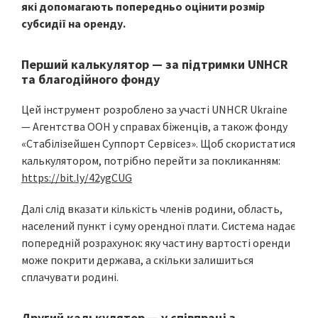
які допомагають попередньо оцінити розмір
субсидії на оренду.
Перший калькулятор — за підтримки UNHCR
та благодійного фонду
Цей інструмент розроблено за участі UNHCR Ukraine
— Агентства ООН у справах біженців, а також фонду
«Стабілізейшен Суппорт Сервісез». Щоб скористатися
калькулятором, потрібно перейти за покликанням:
https://bit.ly/42ygCUG
Далі слід вказати кількість членів родини, область,
населений пункт і суму орендної плати. Система надає
попередній розрахунок: яку частину вартості оренди
може покрити держава, а скільки залишиться
сплачувати родині.
Другий калькулятор — у співпраці з