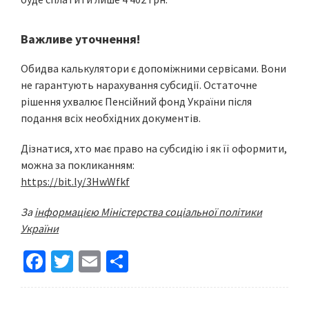
Важливе уточнення!
Обидва калькулятори є допоміжними сервісами. Вони
не гарантують нарахування субсидії. Остаточне
рішення ухвалює Пенсійний фонд України після
подання всіх необхідних документів.
Дізнатися, хто має право на субсидію і як її оформити,
можна за покликанням:
https://bit.ly/3HwWfkf
За
інформацією Міністерства соціальної політики
України
Fa
T
E
S
ce
wi
m
h
b
tt
ai
ar