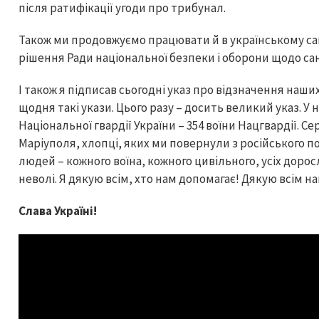
після ратифікації угоди про трибунал.
Також ми продовжуємо працювати й в українському са
рішення Ради національної безпеки і оборони щодо сан
І також я підписав сьогодні указ про відзначення наш
щодня такі укази. Цього разу – досить великий указ. У нь
Національної гвардії України – 354 воїни Нацгвардії. С
Маріуполя, хлопці, яких ми повернули з російського п
людей – кожного воїна, кожного цивільного, усіх дорос
неволі. Я дякую всім, хто нам допомагає! Дякую всім 
Слава Україні!