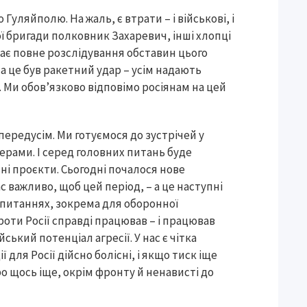
 Гуляйполю. На жаль, є втрати – і військові, і
ої бригади полковник Захаревич, інші хлопці
иває повне розслідування обставин цього
– а це був ракетний удар – усім надають
. Ми обов’язково відповімо росіянам на цей
 передусім. Ми готуємося до зустрічей у
ерами. І серед головних питань буде
ьні проєкти. Сьогодні почалося нове
ас важливо, щоб цей період, – а це наступні
х питаннях, зокрема для оборонної
роти Росії справді працював – і працював
ький потенціал агресії. У нас є чітка
 для Росії дійсно болісні, і якщо тиск іще
о щось іще, окрім фронту й ненависті до