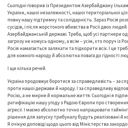
Сьогодні говорив із Президентом Азербайджану Ільхам
України, нашої незалежності, нашої територіальної ці
повну нашу підтримку та солідарність. Зараз Росія р
сусідів, і після жорстокого вбивства в Росії двох люд
Азербайджанській державі. Треба, щоб усі партнери 
загрозу не комусь одному, а всім – усім, хто поруч із 
Росія намагається залякати та підкорити всіх. І це тре
для кожного народу й абсолютна повага до гідності лю
І ще кілька речей.
Україна продовжує боротися за справедливість – за сп
проти нашої держави й народу. І за справедливу відпов
Росію, а не мирне й нормальне життя. Сьогодні я під
ратифікацію нашу угоду з Радою Європи про створенн
агресії. І маємо абсолютно точно напрацювати таймінг
рішення для запуску трибуналу будуть реалізовані й 
Я очікую доповіді щодо цього від Міністерства закорд