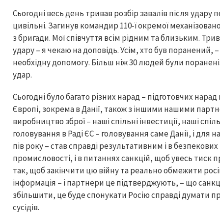
Сьогодні весь день тривав розбір завалів після удару по
цивільні. Загинув командир 110-ї окремої механізован
з бригади. Мої співчуття всім рідним та близьким. Тр
удару – я чекаю на доповідь. Усім, хто був поранений, 
необхідну допомогу. Більш ніж 30 людей були поранені
удар.
Сьогодні було багато різних нарад – підготовчих нарад
Європі, зокрема в Данії, також з іншими нашими партн
виробництво зброї – наші спільні інвестиції, наші спіл
головування в Раді ЄС – головування саме Данії, і для н
пів року – став справді результативним і в безпекови
промисловості, і в питаннях санкцій, щоб увесь тиск п
так, щоб закінчити цю війну та реально обмежити російс
інформація – і партнери це підтверджують, – що санкції
збільшити, це буде спонукати Росію справді думати пр
сусідів.