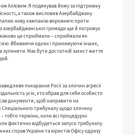
ом Алієвим. Я подякував йому за підтримку
лісності, а також висловив Азербайджану
озпалює нову кампанію ворожнечі проти
ей з азербайджанської громади ще й погрожує
однаково це сприймали – сприймали як
Росією. Вбиваючи одних і принижуючи інших,
ба зупиняти. Має бути достатній захист життя
дей.
раведливе покарання Росії за злочин агресії
ідальність усіх, хто обрав для себе особисто
писав документи, щоб направити на
я Спеціального трибуналу щодо злочину
 – тобто терміни, коли всі процедурні
коли фактично відбудеться запуск трибуналу.
онних справ України та юристів Офісу одразу