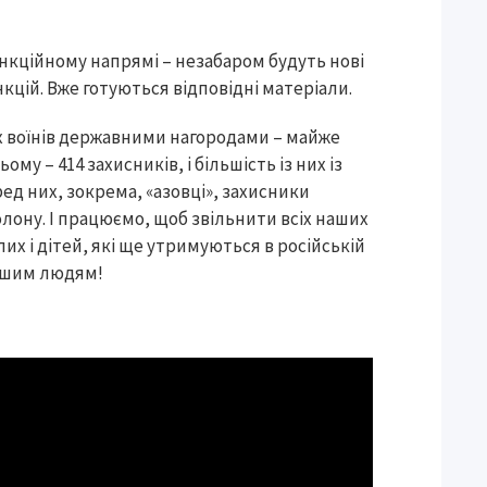
нкційному напрямі – незабаром будуть нові
кцій. Вже готуються відповідні матеріали.
их воїнів державними нагородами – майже
ому – 414 захисників, і більшість із них із
еред них, зокрема, «азовці», захисники
олону. І працюємо, щоб звільнити всіх наших
лих і дітей, які ще утримуються в російській
нашим людям!