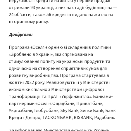
нерухомості кредити на житло у перший продаж
отримали 93 українці, з них на стадії будівництва —
24 об’єкти, також 56 кредитів видано на житло на
вторинному ринку.
Довідково:
Програма єОселя є однією зі складників політики
«Зроблено в Україні», яка спрямована на
стимулювання попиту на українські продукти та
одночасно на створення сприятливих умов для
розвитку виробництва. Програма стартувала в
жовтні 2022 року. Реалізовують її у Міністерстві
економіки спільно з Міністерством цифрової
трансформації та ПрАТ «Укрфінжитло». Банками-
партнерами єОселі є Ощадбанк, Приватбанк,
Укргазбанк, Глобус банк, Sky Bank, Sense Bank, Банк
Кредит Дніпро, ТАСКОМБАНК, BISBANK, Радабанк.
За інформацією
Міністерства економіки України