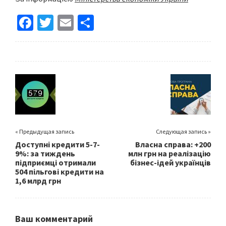
Fa
T
E
S
ce
wi
m
h
b
tt
ai
ar
o
er
l
e
o
k
« Предыдущая запись
Следующая запись »
Доступні кредити 5-7-
Власна справа: +200
9%: за тиждень
млн грн на реалізацію
підприємці отримали
бізнес-ідей українців
504 пільгові кредити на
1,6 млрд грн
Ваш комментарий