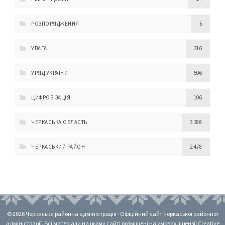
РОЗПОРЯДЖЕННЯ
5
УВАГА!
316
УРЯД УКРАЇНИ
506
ЦИФРОВІЗАЦІЯ
106
ЧЕРКАСЬКА ОБЛАСТЬ
3 388
ЧЕРКАСЬКИЙ РАЙОН
2 478
© 2026 Черкаська районна адміністрація · Офіційний сайт Черкаської районної
адміністрації. Всі матеріали на цьому сайті розміщені на умовах ліцензії Creative