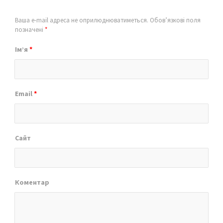
Ваша e-mail адреса не оприлюднюватиметься.
Обов’язкові поля
позначені
*
Ім’я
*
Email
*
Сайт
Коментар