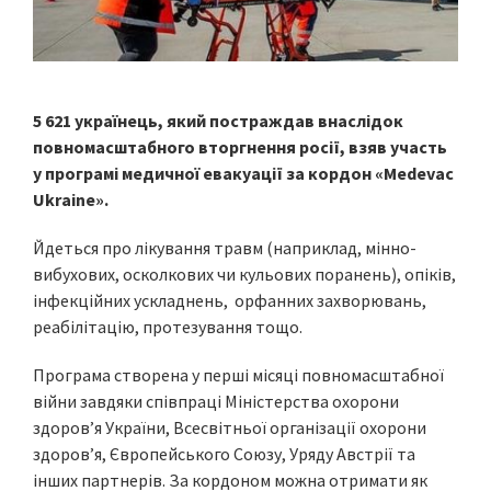
5 621 українець, який постраждав внаслідок
повномасштабного вторгнення росії, взяв участь
у програмі медичної евакуації за кордон «Medevac
Ukraine».
Йдеться про лікування травм (наприклад, мінно-
вибухових, осколкових чи кульових поранень), опіків,
інфекційних ускладнень, орфанних захворювань,
реабілітацію, протезування тощо.
Програма створена у перші місяці повномасштабної
війни завдяки співпраці Міністерства охорони
здоров’я України, Всесвітньої організації охорони
здоров’я, Європейського Союзу, Уряду Австрії та
інших партнерів. За кордоном можна отримати як