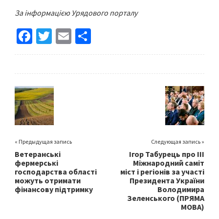
За інформацією Урядового порталу
Fa
T
E
S
ce
wi
m
h
b
tt
ai
ar
o
er
l
e
o
k
« Предыдущая запись
Следующая запись »
Ветеранські
Ігор Табурець про ІІІ
фермерські
Міжнародний саміт
господарства області
міст і регіонів за участі
можуть отримати
Президента України
фінансову підтримку
Володимира
Зеленського (ПРЯМА
МОВА)