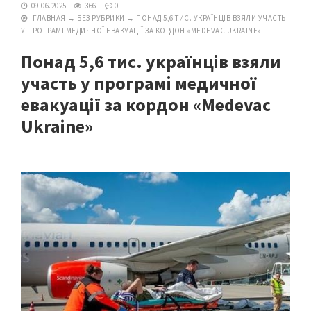
09.06.2025
366
0
ГЛАВНАЯ
→
БЕЗ РУБРИКИ
→
ПОНАД 5,6 ТИС. УКРАЇНЦІВ ВЗЯЛИ УЧАСТЬ
У ПРОГРАМІ МЕДИЧНОЇ ЕВАКУАЦІЇ ЗА КОРДОН «MEDEVAC UKRAINE»
Понад 5,6 тис. українців взяли
участь у програмі медичної
евакуації за кордон «Medevac
Ukraine»