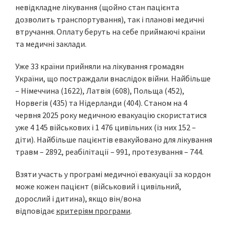
невідкладне лікування (щойно стан пацієнта
дозволить транспортування), так і планові медичні
втручання. Оплату беруть на себе приймаючі країни
та медичні заклади.
Уже 33 країни прийняли на лікування громадян
України, що постраждали внаслідок війни. Найбільше
– Німеччина (1622), Латвія (608), Польща (452),
Норвегія (435) та Нідерланди (404). Станом на 4
червня 2025 року медичною евакуацію скористатися
уже 4 145 військових і 1 476 цивільних (із них 152 –
діти). Найбільше пацієнтів евакуйовано для лікування
травм – 2892, реабілітації – 991, протезування – 744.
Взяти участь у програмі медичної евакуації за кордон
може кожен пацієнт (військовий і цивільний,
дорослий і дитина), якщо він/вона
відповідає
критеріям програми
.