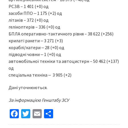
РСЗВ – 1 401 (+0) од
засоби ППО ‒ 1 175 (+2) од
літаків – 372 (+0) од
гелікоптерів – 336 (+0) од
БПЛА оперативно-тактичного рівня – 38 622 (+256)
крилаті ракети ‒ 3 271 (+3)
кораблі/катери ‒ 28 (+0) од
підводні човни ‒ 1 (+0) од
автомобільної техніки та автоцистерн – 50 462 (+137)
од
спеціальна техніка ‒ 3 905 (+2)
Дані уточнюються.
За інформацією Генштабу ЗСУ
Fa
T
E
S
ce
wi
m
h