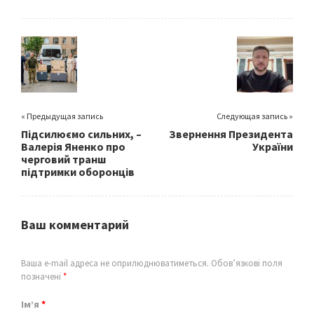
b
tt
ai
ar
o
er
l
e
o
k
« Предыдущая запись
Следующая запись »
Підсилюємо сильних, –
Звернення Президента
Валерія Яненко про
України
черговий транш
підтримки оборонців
Ваш комментарий
Ваша e-mail адреса не оприлюднюватиметься.
Обов’язкові поля
позначені
*
Ім’я
*