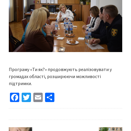
Програму «Ти як?» продовжують реалізовувати у
громадах області, розширюючи можливості
підтримки.
Fa
T
E
S
ce
wi
m
h
b
tt
ai
ar
o
er
l
e