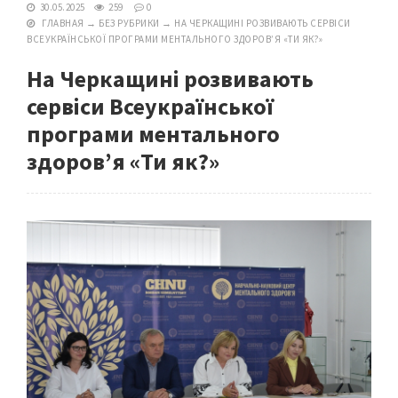
30.05.2025
259
0
ГЛАВНАЯ
→
БЕЗ РУБРИКИ
→
НА ЧЕРКАЩИНІ РОЗВИВАЮТЬ СЕРВІСИ
ВСЕУКРАЇНСЬКОЇ ПРОГРАМИ МЕНТАЛЬНОГО ЗДОРОВ’Я «ТИ ЯК?»
На Черкащині розвивають
сервіси Всеукраїнської
програми ментального
здоров’я «Ти як?»