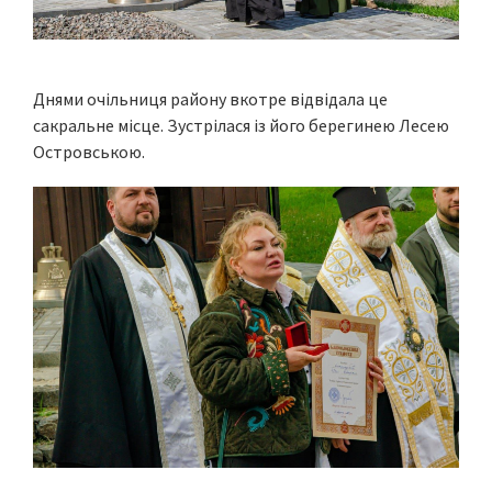
Днями очільниця району вкотре відвідала це
сакральне місце. Зустрілася із його берегинею Лесею
Островською.