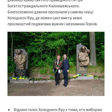
Багатостраждального Калнишевського.
Благословенні дзвони пролунали у самому серці
Холодного Яру, де кожен сантиметр землі
просякнутий подвигами мужніх і незламних Героїв.
Віднині голос Холодного Яру з тими, хто виборює