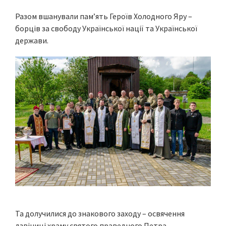
Разом вшанували пам’ять Героїв Холодного Яру –
борців за свободу Української нації та Української
держави.
Та долучилися до знакового заходу – освячення
дзвіниці храму святого праведного Петра