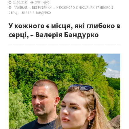
21.05.2025
249
0
ГЛАВНАЯ
→
БЕЗ РУБРИКИ
→
У КОЖНОГО Є МІСЦЯ, ЯКІ ГЛИБОКО В
СЕРЦІ, – ВАЛЕРІЯ БАНДУРКО
У кожного є місця, які глибоко в
серці, – Валерія Бандурко