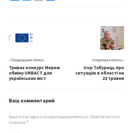
ce
wi
m
h
b
tt
ai
ar
o
er
l
e
o
k
« Предыдущая запись
Следующая запись »
Триває конкурс Мереж
Ігор Табурець про
обміну URBACT для
ситуацію в області на
українських міст
22 травня
Ваш комментарий
Ваша e-mail адреса не оприлюднюватиметься.
Обов’язкові поля
позначені
*