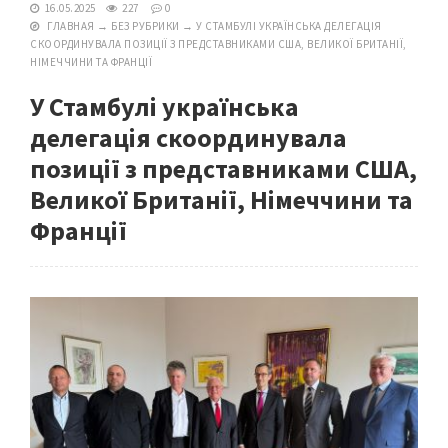
16.05.2025
227
0
ГЛАВНАЯ
→
БЕЗ РУБРИКИ
→
У СТАМБУЛІ УКРАЇНСЬКА ДЕЛЕГАЦІЯ
СКООРДИНУВАЛА ПОЗИЦІЇ З ПРЕДСТАВНИКАМИ США, ВЕЛИКОЇ БРИТАНІЇ,
НІМЕЧЧИНИ ТА ФРАНЦІЇ
У Стамбулі українська
делегація скоординувала
позиції з представниками США,
Великої Британії, Німеччини та
Франції