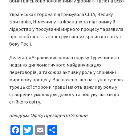
обмін військовополоненими у форматі «всіх на всіх».
Українська сторона підтримувала США, Велику
Британію, Німеччину та Францію за підтримку й
лідерство у просуванні мирного процесу та заявила
про необхідність конструктивних кроків до світу з
боку Росії.
Делегація України висловила подяку Туреччини за
надання дипломатичного майданчика для
переговорів, а також за активну роль у сприянні
мировому процесу. Відзначено, що наступні зусилля
турецької сторони гравці мають важливу роль у
створених умовах для діалогу та пошуку шляхів до
стійкого світу.
Завідома Офісу Президента України
Fa
T
E
S