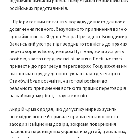
відзначив низький рівень і незрозумілі повноваження
російських представників.
– Пріоритетним питанням порядку денного для нас є
досягнення повного, безумовного припинення вогню
щонайменше на 30 днів. Учора Президент Володимир
Зеленський укотре підтвердив готовність до прямих
переговорів із Володимиром Путіним, хоча зустріч з
особою, яка затверджує всі рішення в Росії, могла б
привести до прогресу в переговорах. Тому важливим
питанням порядку денного української делегації в
Стамбулі буде розуміти, чи готові росіяни до
реального припинення вогню та прямих переговорів
на найвищому рівні, – зауважив він.
Андрій Єрмак додав, що для успіху мирних зусиль
необхідне повне й тривале припинення вогню та
заходи зі зміцнення довіри, зокрема повернення
насильно переміщених українських дітей, цивільних,