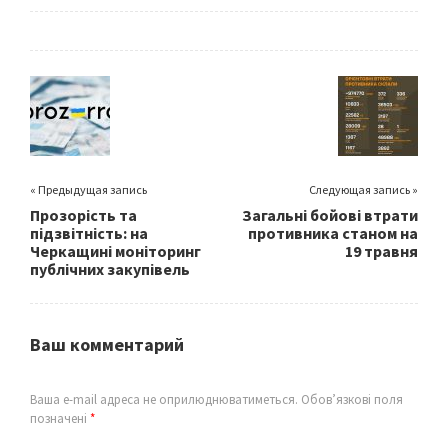
ce
wi
m
h
b
tt
ai
ar
o
er
l
e
o
k
« Предыдущая запись
Следующая запись »
Прозорість та
Загальні бойові втрати
підзвітність: на
противника станом на
Черкащині моніторинг
19 травня
публічних закупівель
Ваш комментарий
Ваша e-mail адреса не оприлюднюватиметься.
Обов’язкові поля
позначені
*