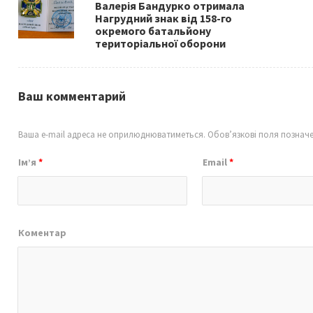
o
Валерія Бандурко отримала
k
Нагрудний знак від 158-го
окремого батальйону
територіальної оборони
Ваш комментарий
Ваша e-mail адреса не оприлюднюватиметься.
Обов’язкові поля познач
Ім’я
*
Email
*
Коментар