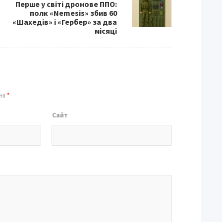
Перше у світі дронове ППО:
полк «Nemesis» збив 60
«Шахедів» і «Гербер» за два
місяці
ені
*
Сайт