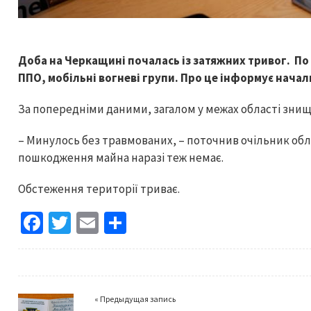
Доба на Черкащині почалась із затяжних тривог. По
ППО, мобільні вогневі групи. Про це інформує начал
За попередніми даними, загалом у межах області знище
– Минулось без травмованих, – поточнив очільник обл
пошкодження майна наразі теж немає.
Обстеження території триває.
Fa
T
E
S
ce
wi
m
h
b
tt
ai
ar
o
er
l
e
« Предыдущая запись