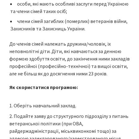
особи, які мають особливі заслуги перед Україною
та члени сімей таких осіб;
члени сімей загиблих (померлих) ветеранів війни,
Захисників та Захисниць України.
До членів сімей належать дружина/чоловік, їх
неповнолітні діти. Діти, які навчаються за денною
формою здобуття освіти, до закінчення ними закладів
професійної (професійно-технічної) та вищої освіти,
але не більш як до досягнення ними 23 років.
Як скористатися програмою:
Оберіть навчальний заклад.
Подайте заяву до структурного підрозділу з питань
ветеранської політики (при ОВА,
райдержадміністрації, міськвиконкомі тощо) за
адресою задекларованого/зареєстрованого місця