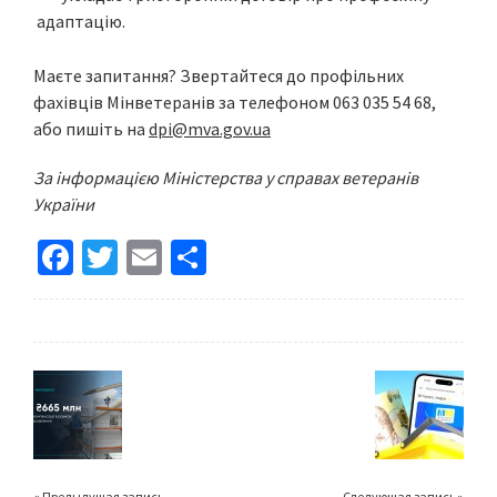
адаптацію.
Маєте запитання? Звертайтеся до профільних
фахівців Мінветеранів за телефоном 063 035 54 68,
або пишіть на
dpi@mva.gov.ua
За інформацією Міністерства у справах ветеранів
України
Fa
T
E
S
ce
wi
m
h
b
tt
ai
ar
o
er
l
e
o
k
« Предыдущая запись
Следующая запись »