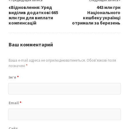
єВідновлення: Уряд
443 млн грн
виділив додаткові 665
Національного
млн грн для виплати
кешбеку українці
компенсацій
отримали за березень
Ваш комментарий
Ваша e-mail адреса не оприлюднюватиметься.
Обов’язкові поля
позначені
*
Ім’я
*
Email
*
Сайт