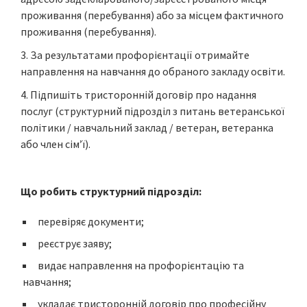
проживання (перебування) або за місцем фактичного
проживання (перебування).
За результатами профорієнтації отримайте
направлення на навчання до обраного закладу освіти.
Підпишіть тристоронній договір про надання
послуг (структурний підрозділ з питань ветеранської
політики / навчальний заклад / ветеран, ветеранка
або член сім’ї).
Що робить структурний підрозділ:
перевіряє документи;
реєструє заяву;
видає направлення на профорієнтацію та
навчання;
укладає тристоронній договір про професійну