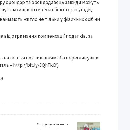
вору орендар та орендодавець завжди можуть
овує і захищає інтереси обох сторін угоди;
инаймають житло не тільки у фізичних осіб чи
 від отримання компенсації податків, за
ізнатись за
покликанням
або переглянувши
итла –
http://bit.ly/3QhFk6f).
ни
Следующая запись »