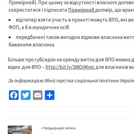
Примірний). При цьому за відсутності власного дого
скористатися і підписати
Примірний
договір, що врах
відтепер взяти участь в проєкті можуть ВПО, які в
ФОП, а й в юридичних осіб
передбачені також випадки відмови власника житла
бажанням власника.
Більше про субсидію на оренду житла для ВПО можна д
відео: для ВПО –
http://bit.ly/3WOrMmi
; для власників ж
За інформацією Міністерства соціальної політики Украї
Fa
T
E
S
ce
wi
m
h
b
tt
ai
ar
o
er
l
e
« Предыдущая запись
o