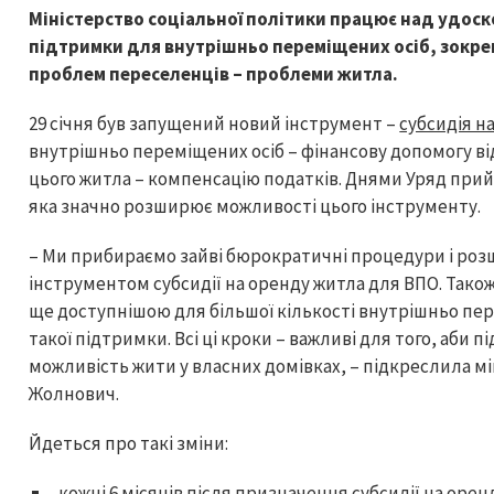
Міністерство соціальної політики працює над удос
підтримки для внутрішньо переміщених осіб, зокре
проблем переселенців – проблеми житла.
29 січня був запущений новий інструмент –
субсидія н
внутрішньо переміщених осіб – фінансову допомогу ві
цього житла – компенсацію податків. Днями Уряд при
яка значно розширює можливості цього інструменту.
– Ми прибираємо зайві бюрократичні процедури і роз
інструментом субсидії на оренду житла для ВПО. Тако
ще доступнішою для більшої кількості внутрішньо пере
такої підтримки. Всі ці кроки – важливі для того, аби 
можливість жити у власних домівках, – підкреслила мі
Жолнович.
Йдеться про такі зміни:
кожні 6 місяців після призначення субсидії на оренд