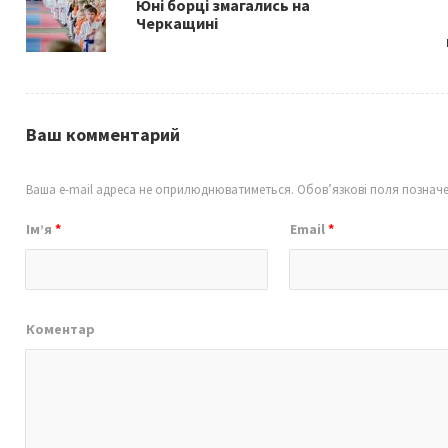
Юні борці змагались на
k
Черкащині
Ваш комментарий
Ваша e-mail адреса не оприлюднюватиметься.
Обов’язкові поля познач
Ім’я
*
Email
*
Коментар