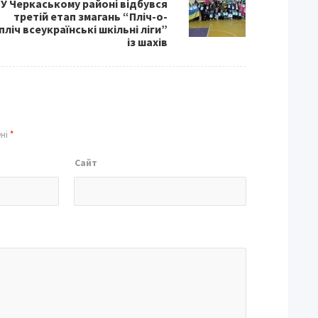
У Черкаському районі відбувся
третій етап змагань “Пліч-о-
пліч всеукраїнські шкільні ліги”
із шахів
ені
*
Сайт