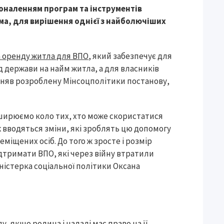
коналенням програм та інструментів
ма, для вирішення однієї з найболючіших
а оренду житла для ВПО
, який забезпечує для
д держави на найм житла, а для власників
йняв розроблену Мінсоцполітики постанову,
ширюємо коло тих, хто може скористатися
ж вводяться зміни, які зроблять цю допомогу
міщених осіб. До того ж зросте і розмір
підтримати ВПО, які через війну втратили
ністерка соціальної політики Оксана
у, якщо родина і надалі має право на її