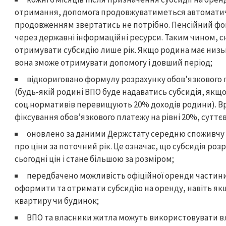
отримання, допомога продовжуватиметься автоматично
продовженням звертатись не потрібно. Пенсійний фо
через державні інформаційні ресурси. Таким чином,
отримувати субсидію лише рік. Якщо родина має низьк
вона зможе отримувати допомогу і довший період;
відкориговано формулу розрахунку обов’язкового п
(будь-якій родині ВПО буде надаватись субсидія, якщ
соц.нормативів перевищують 20% доходів родини). В
фіксування обов’язкового платежу на рівні 20%, суттє
оновлено за даними Держстату середню споживчу 
про ціни за поточний рік. Це означає, що субсидія ро
сьогодні цін і стане більшою за розміром;
передбачено можливість офіційної оренди частин
оформити та отримати субсидію на оренду, навіть як
квартиру чи будинок;
ВПО та власники житла можуть використовувати вл