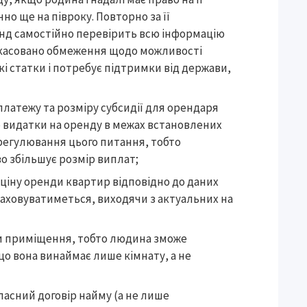
 ще на півроку. Повторно за її
нд самостійно перевірить всю інформацію
 скасовано обмеження щодо можливості
і статки і потребує підтримки від держави,
латежу та розміру субсидії для орендаря
о видатки на оренду в межах встановлених
регулювання цього питання, тобто
во збільшує розмір виплат;
ціну оренди квартир відповідно до даних
зраховуватиметься, виходячи з актуальних на
и приміщення, тобто людина зможе
що вона винаймає лише кімнату, а не
асний договір найму (а не лише