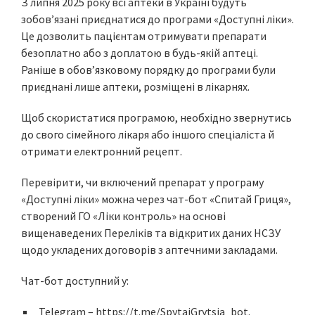
З липня 2025 року всі аптеки в Україні будуть
зобов’язані приєднатися до програми «Доступні ліки».
Це дозволить пацієнтам отримувати препарати
безоплатно або з доплатою в будь-якій аптеці.
Раніше в обовʼязковому порядку до програми були
приєднані лише аптеки, розміщені в лікарнях.
Щоб скористатися програмою, необхідно звернутись
до свого сімейного лікаря або іншого спеціаліста й
отримати електронний рецепт.
Перевірити, чи включений препарат у програму
«Доступні ліки» можна через чат-бот «Спитай Гриця»,
створений ГО «Ліки контроль» на основі
вищенаведених Переліків та відкритих даних НСЗУ
щодо укладених договорів з аптечними закладами.
Чат-бот доступний у:
Telegram –
https://t.me/SpytaiGrytsia_bot
.