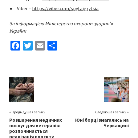
Viber –
https://viber.com/spytaigrytsia
.
За інформацією Міністерства охорони здоров’я
України
Fa
T
E
S
ce
wi
m
h
b
tt
ai
ar
o
er
l
e
o
k
« Предыдущая запись
Следующая запись »
Розширення медичних
Юні борці змагались на
послуг для ветеранів:
Черкащині
розпочинається
реалізація проєкту