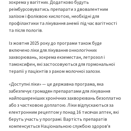
зокрема у вагітних. Додатково будуть
реімбурсовуватись препарати з двовалентним
залізом і фолієвою кислотою, необхідні для
профілактики та лікування анемії під час вагітності
та після пологів.
Із жовтня 2025 року до програми також буде
включено ліки для лікування онкологічних
захворювань, зокрема екземестан, летрозол і
тамоксифен, які застосовуються для гормональної
терапії у пацієнтів з раком молочної залози.
«Доступні ліки» — це державна програма, яка
забезпечує громадян препаратами для лікування
найпоширеніших хронічних захворювань безоплатно
або з частковою доплатою. Ліки відпускаються за
електронним рецептом у понад 16 тисячах аптек, які
беруть участь у програмі. Вартість препаратів
компенсується Національною службою здоров’я