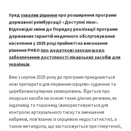
Уряд
ухвалив рішення
про розширення програми
державної реімбурсації «Доступні ліки».
Відповідні зміни до Порядку реалізації програми
державних гарантій медичного обслуговування
населення у 2025 році прийняті на виконання
рішення РНБО
про додаткові заходи щодо
забезпечення доступності лікарських засобів для
українців
.
Вже з серпня 2025 року до програми приєднаються
нові препарати для лікування серцево-судинних та
цереброваскулярних захворювань. Йдеться про
лікарські засоби на основі таких діючих речовин, як
індапамід та торасемід (використовуються для
контролю артеріального тиску та зменшення
набряків, пов’язаних із серцевою недостатністю), а
також метилдопа, що застосовується при гіпертензії,