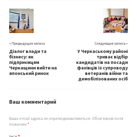
o
er
l
e
o
k
« Предыдущая запись
Следующая запись »
Діалог влади та
У Черкаському районі
бізнесу: як
триває відбір
підприємцям
кандидатів на посади
Черкащини вийти на
фахівців із супроводу
японський ринок
ветеранів війни та
демобілізованих осіб
Ваш комментарий
Ваша e-mail адреса не оприлюднюватиметься.
Обов’язкові поля
позначені
*
Ім’я
*