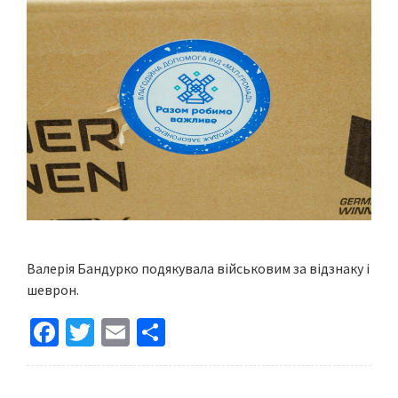
Валерія Бандурко подякувала військовим за відзнаку і
шеврон.
Fa
T
E
S
ce
wi
m
h
b
tt
ai
ar