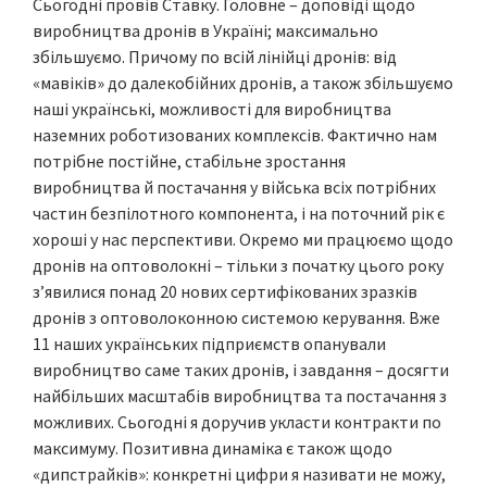
Сьогодні провів Ставку. Головне – доповіді щодо
виробництва дронів в Україні; максимально
збільшуємо. Причому по всій лінійці дронів: від
«мавіків» до далекобійних дронів, а також збільшуємо
наші українські, можливості для виробництва
наземних роботизованих комплексів. Фактично нам
потрібне постійне, стабільне зростання
виробництва й постачання у війська всіх потрібних
частин безпілотного компонента, і на поточний рік є
хороші у нас перспективи. Окремо ми працюємо щодо
дронів на оптоволокні – тільки з початку цього року
з’явилися понад 20 нових сертифікованих зразків
дронів з оптоволоконною системою керування. Вже
11 наших українських підприємств опанували
виробництво саме таких дронів, і завдання – досягти
найбільших масштабів виробництва та постачання з
можливих. Сьогодні я доручив укласти контракти по
максимуму. Позитивна динаміка є також щодо
«дипстрайків»: конкретні цифри я називати не можу,