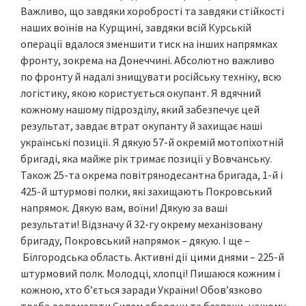
Важливо, що завдяки хоробрості та завдяки стійкості
наших воїнів на Курщині, завдяки всій Курській
операції вдалося зменшити тиск на інших напрямках
фронту, зокрема на Донеччині. Абсолютно важливо
по фронту й надалі знищувати російську техніку, всю
логістику, якою користується окупант. Я вдячний
кожному нашому підрозділу, який забезпечує цей
результат, завдає втрат окупанту й захищає наші
українські позиції. Я дякую 57-й окремій мотопіхотній
бригаді, яка майже рік тримає позиції у Вовчанську.
Також 25-та окрема повітрянодесантна бригада, 1-й і
425-й штурмові полки, які захищають Покровський
напрямок. Дякую вам, воїни! Дякую за ваші
результати! Відзначу й 32-гу окрему механізовану
бригаду, Покровський напрямок – дякую. І ще –
Білгородська область. Активні дії цими днями – 225-й
штурмовий полк. Молодці, хлопці! Пишаюся кожним і
кожною, хто б’ється заради України! Обов’язково
треба допомагати Силам оборони та безпеки, нашому