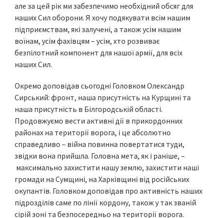
але за цей рік ми забезпечимо необхідний обсяг для
наших Сил оборони. Я хочу подякувати всім нашим
підприємствам, які залучені, а також усім нашим
воїнам, усім фахівцям – усім, хто розвиває
безпілотний компонент для нашої армії, для всіх
наших Сил.
Окремо доповідав сьогодні Головком Олександр
Сирський: фронт, наша присутність на Курщині та
наша присутність в Білгородській області.
Продовжуємо вести активні дії в прикордонних
районах на території ворога, і це абсолютно
справедливо – війна повинна повертатися туди,
звідки вона прийшла. Головна мета, як і раніше, –
максимально захистити нашу землю, захистити наші
громади на Сумщині, на Харківщині від російських
окупантів. Головком доповідав про активність наших
підрозділів саме по лінії кордону, також у так званій
сірій зоні та безпосередньо на території ворога.