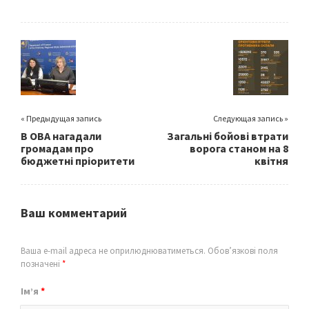
b
tt
ai
ar
o
er
l
e
o
k
« Предыдущая запись
Следующая запись »
В ОВА нагадали
Загальні бойові втрати
громадам про
ворога станом на 8
бюджетні пріоритети
квітня
Ваш комментарий
Ваша e-mail адреса не оприлюднюватиметься.
Обов’язкові поля
позначені
*
Ім’я
*