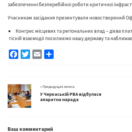
забезпеченні безперебійної роботи критичної інфрас
Учасникам засідання презентували новостворений Офі
Конгрес місцевих та регіональних влад – дієва пла
тісній взаємодії посилюємо нашу державу та наближає
Fa
T
E
S
ce
wi
m
h
b
tt
ai
ar
o
er
l
e
« Предыдущая запись
o
У Черкаській РВА відбулася
k
апаратна нарада
Ваш комментарий