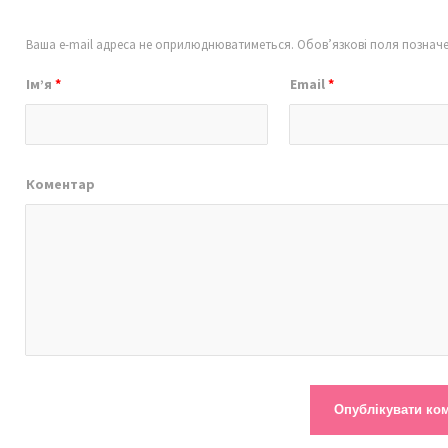
Ваша e-mail адреса не оприлюднюватиметься.
Обов’язкові поля познач
Ім’я
*
Email
*
Коментар