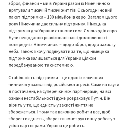
зброя, фінанси – ми в Україні разом із Німеччиною
врятували тисячі й тисячі життів. Є сьогодні новий
пакет підтримки – 130 мільйонів євро. Загалом цього
року Німеччина дає сильну підтримку. Німецька
підтримка для України становитиме 7 мільярдів євро.
Були нещодавно реалізовані наші домовленості
попередні з Німеччиною – щодо зброї, щодо захисту
неба. Також я хочу подякувати за те, що німецька
підтримка залишається для України цілком
передбачуваною та системною.
Стабільність підтримки – це один із ключових
чинників у захисті від російської агресії. Саме на паузи
в постачанні, на суперечки між партнерами, на всі
ознаки нестабільності дуже розраховує Путін. Він
вірить у те, що єдність у захисті життя не
збережеться. І тому так важливо робити все, щоб
зберегти єдність, зберегти конструктивну роботу з
усіма партнерами. Україна це робить.