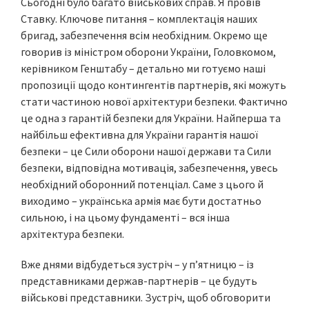
Сьогодні було багато військових справ. Я провів
Ставку. Ключове питання – комплектація наших
бригад, забезпечення всім необхідним. Окремо ще
говорив із міністром оборони України, Головкомом,
керівником Генштабу – детально ми готуємо наші
пропозиції щодо контингентів партнерів, які можуть
стати частиною нової архітектури безпеки. Фактично
це одна з гарантій безпеки для України. Найперша та
найбільш ефективна для України гарантія нашої
безпеки – це Сили оборони нашої держави та Сили
безпеки, відповідна мотивація, забезпечення, увесь
необхідний оборонний потенціал. Саме з цього й
виходимо – українська армія має бути достатньо
сильною, і на цьому фундаменті – вся інша
архітектура безпеки.
Вже днями відбудеться зустріч – у пʼятницю – із
представниками держав-партнерів – це будуть
військові представники. Зустріч, щоб обговорити