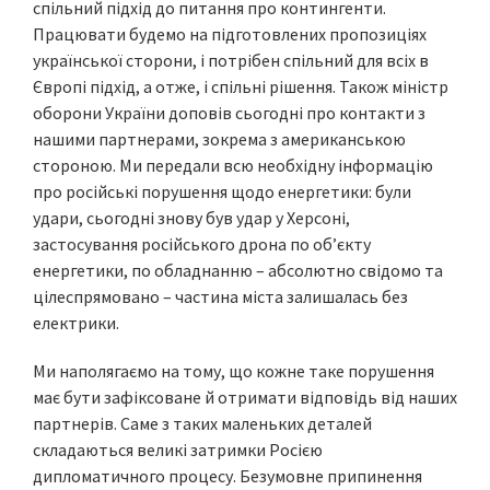
спільний підхід до питання про контингенти.
Працювати будемо на підготовлених пропозиціях
української сторони, і потрібен спільний для всіх в
Європі підхід, а отже, і спільні рішення. Також міністр
оборони України доповів сьогодні про контакти з
нашими партнерами, зокрема з американською
стороною. Ми передали всю необхідну інформацію
про російські порушення щодо енергетики: були
удари, сьогодні знову був удар у Херсоні,
застосування російського дрона по об’єкту
енергетики, по обладнанню – абсолютно свідомо та
цілеспрямовано – частина міста залишалась без
електрики.
Ми наполягаємо на тому, що кожне таке порушення
має бути зафіксоване й отримати відповідь від наших
партнерів. Саме з таких маленьких деталей
складаються великі затримки Росією
дипломатичного процесу. Безумовне припинення