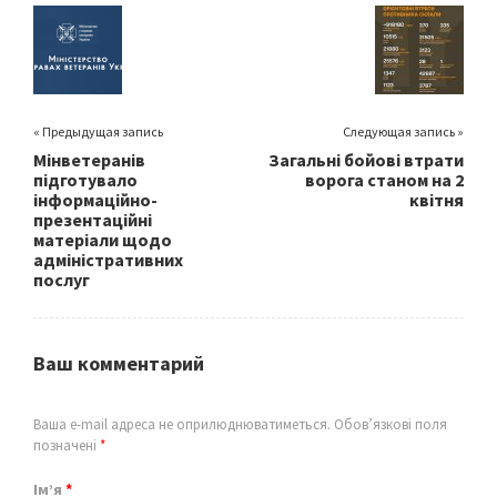
o
k
« Предыдущая запись
Следующая запись »
Мінветеранів
Загальні бойові втрати
підготувало
ворога станом на 2
інформаційно-
квітня
презентаційні
матеріали щодо
адміністративних
послуг
Ваш комментарий
Ваша e-mail адреса не оприлюднюватиметься.
Обов’язкові поля
позначені
*
Ім’я
*