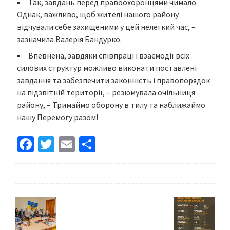
Так, завдань перед правоохоронцями чимало.
Однак, важливо, щоб жителі нашого району
відчували себе захищеними у цей нелегкий час, –
зазначила Валерія Бандурко.
Впевнена, завдяки співпраці і взаємодії всіх
силових структур можливо виконати поставлені
завдання та забезпечити законність і правопорядок
на підзвітній території, – резюмувала очільниця
району, – Тримаймо оборону в тилу та наближаймо
нашу Перемогу разом!
Fa
T
E
S
ce
wi
m
h
b
tt
ai
ar
o
er
l
e
o
k