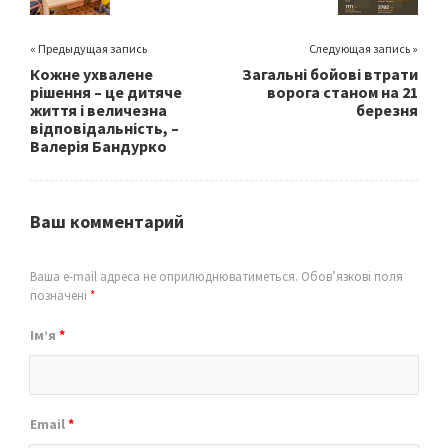
« Предыдущая запись
Следующая запись »
Кожне ухвалене
Загальні бойові втрати
рішення – це дитяче
ворога станом на 21
життя і величезна
березня
відповідальність, –
Валерія Бандурко
Ваш комментарий
Ваша e-mail адреса не оприлюднюватиметься.
Обов’язкові поля
позначені
*
Ім’я
*
Email
*