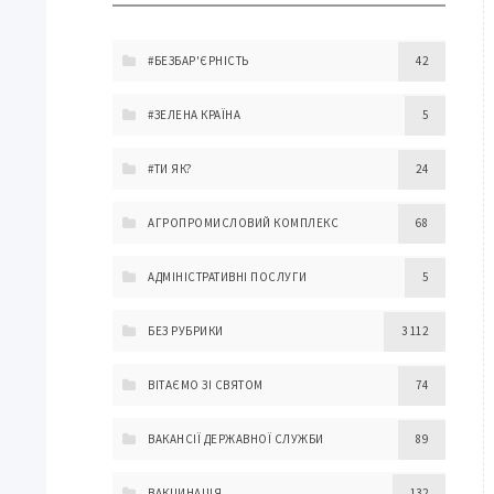
#БЕЗБАР'ЄРНІСТЬ
42
#ЗЕЛЕНА КРАЇНА
5
#ТИ ЯК?
24
АГРОПРОМИСЛОВИЙ КОМПЛЕКС
68
АДМІНІСТРАТИВНІ ПОСЛУГИ
5
БЕЗ РУБРИКИ
3 112
ВІТАЄМО ЗІ СВЯТОМ
74
ВАКАНСІЇ ДЕРЖАВНОЇ СЛУЖБИ
89
ВАКЦИНАЦІЯ
132