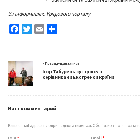
За інформацією Урядового порталу
Fa
T
E
S
ce
wi
m
h
b
tt
ai
ar
o
er
l
e
« Предыдущая запись
o
Ігор Табурець зустрівся з
k
керівниками Екстренки країни
Ваш комментарий
Ваша e-mail адреса не оприлюднюватиметься.
Обов’язкові поля познач
Ім’я
*
Email
*