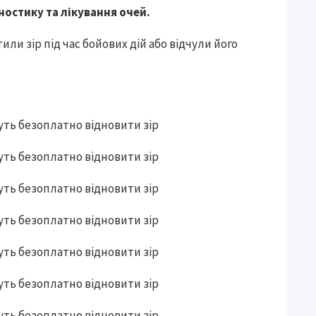
ностику та лікування очей.
или зір під час бойових дій або відчули його