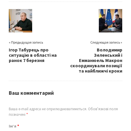
o
er
l
e
o
k
« Предыдущая запись
Следующая запись »
Ігор Табурець про
Володимир
ситуацію в області на
Зеленський і
ранок 7 березня
Емманюель Макрон
скоординували позиції
та найближчі кроки
Ваш комментарий
Ваша e-mail адреса не оприлюднюватиметься.
Обов’язкові поля
позначені
*
Ім’я
*