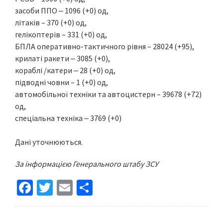
засоби ППО ‒ 1096 (+0) од,
літаків – 370 (+0) од,
гелікоптерів – 331 (+0) од,
БПЛА оперативно-тактичного рівня – 28024 (+95),
крилаті ракети ‒ 3085 (+0),
кораблі /катери ‒ 28 (+0) од,
підводні човни – 1 (+0) од,
автомобільної техніки та автоцистерн – 39678 (+72)
од,
спеціальна техніка ‒ 3769 (+0)
Дані уточнюються.
За інформацією Генерального штабу ЗСУ
Fa
T
E
S
ce
wi
m
h
b
tt
ai
ar