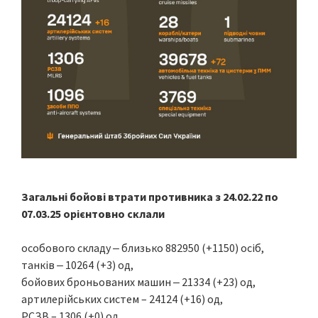
Загальні бойові втрати противника з 24.02.22 по
07.03.25 орієнтовно склали
особового складу ‒ близько 882950 (+1150) осіб,
танків ‒ 10264 (+3) од,
бойових броньованих машин ‒ 21334 (+23) од,
артилерійських систем – 24124 (+16) од,
РСЗВ – 1306 (+0) од,