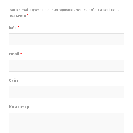
Ваша e-mail адреса не оприлюднюватиметься.
Обов’язкові поля
позначені
*
Ім’я
*
Email
*
Сайт
Коментар