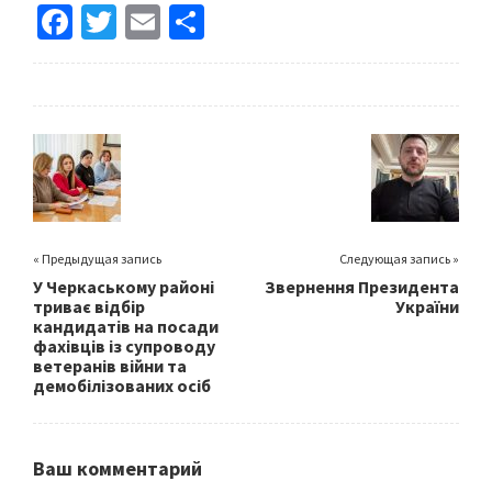
Fa
T
E
S
ce
wi
m
h
b
tt
ai
ar
o
er
l
e
o
k
« Предыдущая запись
Следующая запись »
У Черкаському районі
Звернення Президента
триває відбір
України
кандидатів на посади
фахівців із супроводу
ветеранів війни та
демобілізованих осіб
Ваш комментарий