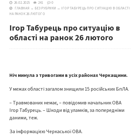
26.02.2025
241
0
ГЛАВНАЯ
→
БЕЗ РУБРИКИ
→
ІГОР ТАБУРЕЦЬ ПРО СИТУАЦІЮ В ОБЛАСТІ
НА РАНОК 26 ЛЮТОГО
Ігор Табурець про ситуацію в
області на ранок 26 лютого
Ніч минула з тривогами в усіх районах Черкащини.
У межах області загалом знищили 15 російських БпЛА.
– Травмованих немає, – повідомив начальник ОВА
Ігор Табурець. – Шкоди від уламків, за попередніми
даними, теж.
За інформацією Черкаської ОВА.