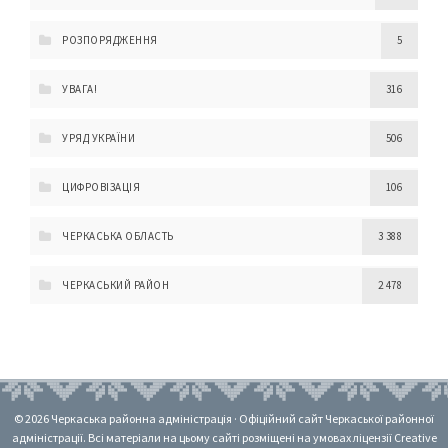
РОЗПОРЯДЖЕННЯ
5
УВАГА!
316
УРЯД УКРАЇНИ
506
ЦИФРОВІЗАЦІЯ
106
ЧЕРКАСЬКА ОБЛАСТЬ
3 388
ЧЕРКАСЬКИЙ РАЙОН
2 478
© 2026 Черкаська районна адміністрація · Офіційний сайт Черкаської районної
адміністрації. Всі матеріали на цьому сайті розміщені на умовах ліцензії Creative