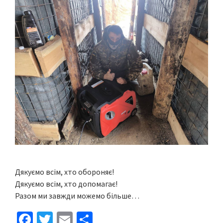
Дякуємо всім, хто обороняє!
Дякуємо всім, хто допомагає!
Разом ми завжди можемо більше…
Fa
T
E
S