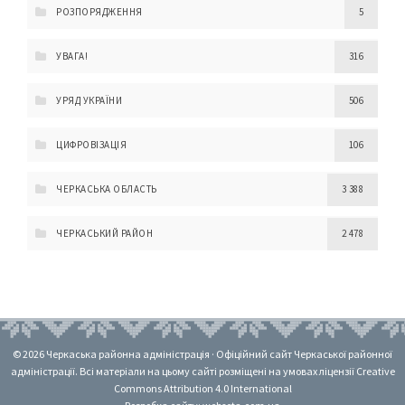
РОЗПОРЯДЖЕННЯ
5
УВАГА!
316
УРЯД УКРАЇНИ
506
ЦИФРОВІЗАЦІЯ
106
ЧЕРКАСЬКА ОБЛАСТЬ
3 388
ЧЕРКАСЬКИЙ РАЙОН
2 478
© 2026 Черкаська районна адміністрація · Офіційний сайт Черкаської районної
адміністрації. Всі матеріали на цьому сайті розміщені на умовах ліцензії Creative
Commons Attribution 4.0 International