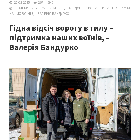
25.02.2025
267
0
ГЛАВНАЯ
→
БЕЗ РУБРИКИ
→
ГІДНА ВІДСІЧ ВОРОГУ В ТИЛУ – ПІДТРИМКА
НАШИХ ВОЇНІВ, – ВАЛЕРІЯ БАНДУРКО
Гідна відсіч ворогу в тилу –
підтримка наших воїнів, –
Валерія Бандурко