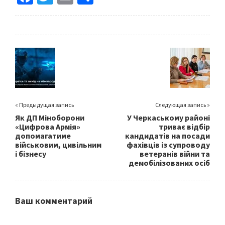
ce
wi
m
h
b
tt
ai
ar
o
er
l
e
o
k
« Предыдущая запись
Следующая запись »
Як ДП Міноборони
У Черкаському районі
«Цифрова Армія»
триває відбір
допомагатиме
кандидатів на посади
військовим, цивільним
фахівців із супроводу
і бізнесу
ветеранів війни та
демобілізованих осіб
Ваш комментарий